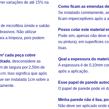
rrer variações de até 15% na
Como ficam as emendas de
Se instalado corretamente, 
ficam imperceptíveis após a 
 de microfibra úmido e sabão
Posso colar este material 
brasivos. Não utilizar
Pode sim, apenas não deve s
ara a limpeza, pois podem
ou pintura), em superfícies 
lisas.
m² cada peça cobre
Qual a espessura do mater
drado
, desconsidere as
A espessura é de 0,10mm com
m de largura por 2,50m de
após a aplicação.
cm. Isso significa que após
eve ser instalada 1cm sobre a
Esse papel de parede autoc
etamente.
O papel de parede pode vir d
Minha parede não é lisa, po
Não deve ser aplicado onde ex