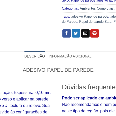
SKU:
Papel de parede adesivo lav
Categorias:
Ambientes Comerciais
,
Tags:
adesivo Papel de parede
,
ade
de Parede
,
Papel de parede Zara
,
P
DESCRIÇÃO
INFORMAÇÃO ADICIONAL
ADESIVO PAPEL DE PAREDE
Dúvidas frequente
solução. Espessura: 0,10mm.
Pode ser aplicado em ambi
o verso e aplicar na parede.
Não recomendamos e nem pod
SUI textura ou relevo. Sua
neste tipo de região, pois el
evido às configurações de