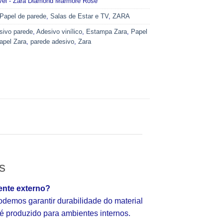
ável - Zara Diamond Mármore Rosé
Papel de parede
,
Salas de Estar e TV
,
ZARA
sivo parede
,
Adesivo vinílico
,
Estampa Zara
,
Papel
apel Zara
,
parede adesivo
,
Zara
s
ente externo?
emos garantir durabilidade do material
e é produzido para ambientes internos.