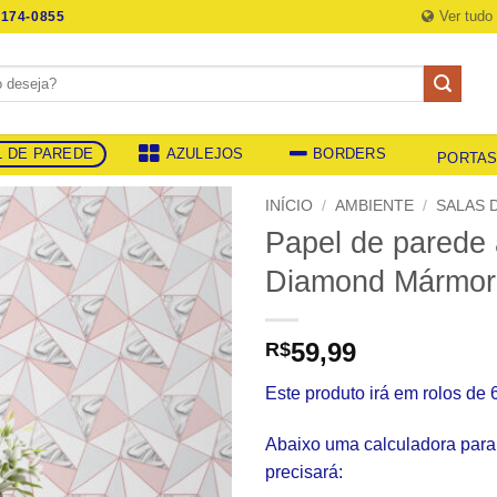
Ver tudo
174-0855
L DE PAREDE
AZULEJOS
BORDERS
PORTA
INÍCIO
/
AMBIENTE
/
SALAS 
Papel de parede 
Diamond Mármor
59,99
R$
Este produto irá em rolos d
Abaixo uma calculadora para 
precisará: