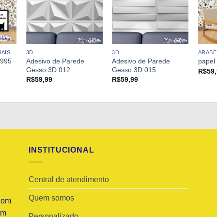
AIS
3D
3D
ARAB
Adesivo de Parede
Adesivo de Parede
 995
papel
Gesso 3D 012
Gesso 3D 015
R$
59
R$
59,99
R$
59,99
INSTITUCIONAL
Central de atendimento
Quem somos
Com
am
Personalizado