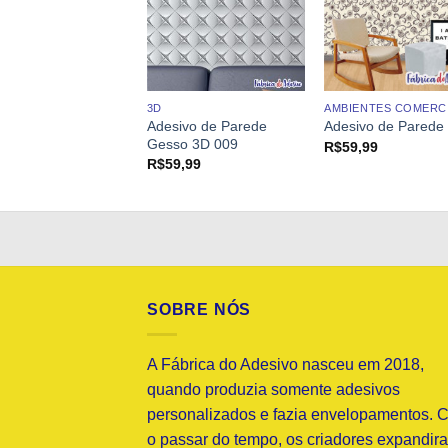
ENTES COMERCIAIS
3D
AMBIENTES COMERCI
Adesivo de Parede
ivo de Parede 996
Adesivo de Parede
Gesso 3D 009
9,99
R$
59,99
R$
59,99
SOBRE NÓS
A Fábrica do Adesivo nasceu em 2018,
quando produzia somente adesivos
personalizados e fazia envelopamentos. 
o passar do tempo, os criadores expandir