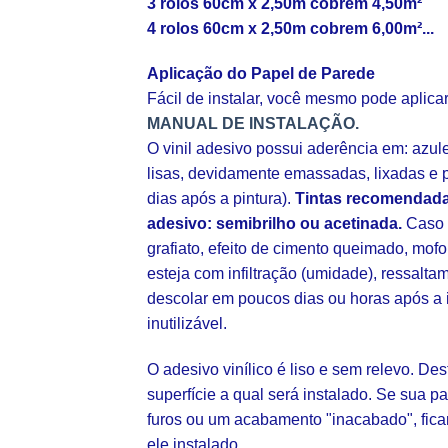
3 rolos 60cm x 2,50m cobrem 4,50m²
4 rolos 60cm x 2,50m cobrem 6,00m²...
Aplicação do Papel de Parede
Fácil de instalar, você mesmo pode aplic
MANUAL DE INSTALAÇÃO.
O vinil adesivo possui aderência em: azul
lisas, devidamente emassadas, lixadas e p
dias após a pintura).
Tintas recomendada
adesivo: semibrilho ou acetinada.
Caso s
grafiato, efeito de cimento queimado, mofo
esteja com infiltração (umidade), ressalt
descolar em poucos dias ou horas após a 
inutilizável.
O adesivo vinílico é liso e sem relevo. De
superfície a qual será instalado. Se sua pa
furos ou um acabamento "inacabado", fica
ele instalado.