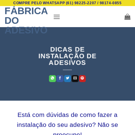
COMPRE PELO WHATSAPP (61) 98225-2207 / 98174-0855
Skip
FÁBRICA
to
DO
content
ADESIVO
DICAS DE
INSTALAÇÃO DE
ADESIVOS
Está com dúvidas de como fazer a
instalação do seu adesivo? Não se
preocupe!