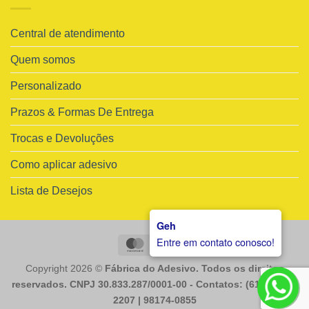
Central de atendimento
Quem somos
Personalizado
Prazos & Formas De Entrega
Trocas e Devoluções
Como aplicar adesivo
Lista de Desejos
Geh
Entre em contato conosco!
MasterCard
Visa
Copyright 2026 ©
Fábrica do Adesivo. Todos os direitos
reservados. CNPJ 30.833.287/0001-00 - Contatos: (61) 98225-
2207 | 98174-0855