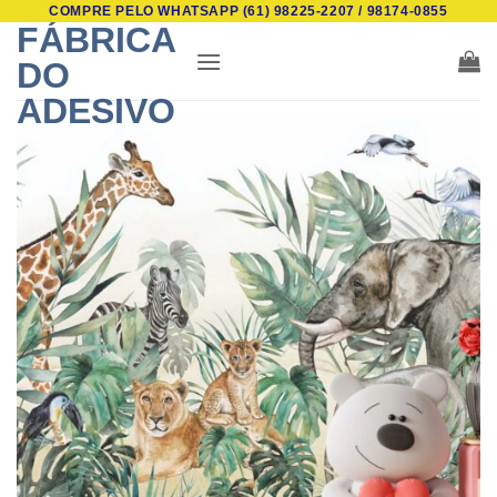
COMPRE PELO WHATSAPP (61) 98225-2207 / 98174-0855
Skip
FÁBRICA
to
DO
content
ADESIVO