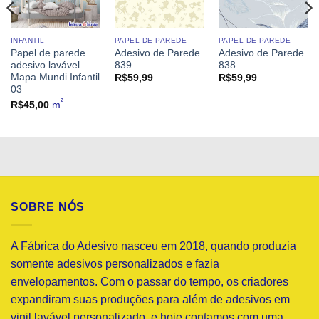
INFANTIL
PAPEL DE PAREDE
PAPEL DE PAREDE
Papel de parede
Adesivo de Parede
Adesivo de Parede
adesivo lavável –
839
838
Mapa Mundi Infantil
R$
59,99
R$
59,99
03
²
R$
45,00
m
SOBRE NÓS
A Fábrica do Adesivo nasceu em 2018, quando produzia
somente adesivos personalizados e fazia
envelopamentos. Com o passar do tempo, os criadores
expandiram suas produções para além de adesivos em
vinil lavável personalizado, e hoje contamos com uma