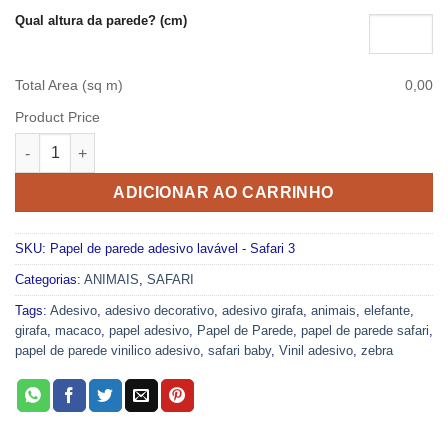
Qual altura da parede? (cm)
Total Area (sq m)
0,00
Product Price
Papel de parede adesivo lavável - Safari 3 quantidade
ADICIONAR AO CARRINHO
SKU:
Papel de parede adesivo lavável - Safari 3
Categorias:
ANIMAIS
,
SAFARI
Tags:
Adesivo
,
adesivo decorativo
,
adesivo girafa
,
animais
,
elefante
,
girafa
,
macaco
,
papel adesivo
,
Papel de Parede
,
papel de parede safari
,
papel de parede vinilico adesivo
,
safari baby
,
Vinil adesivo
,
zebra