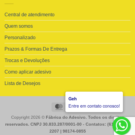
Central de atendimento
Quem somos
Personalizado
Prazos & Formas De Entrega
Trocas e Devoluções
Como aplicar adesivo
Lista de Desejos
Geh
Entre em contato conosco!
MasterCard
Visa
Copyright 2026 ©
Fábrica do Adesivo. Todos os direitos
reservados. CNPJ 30.833.287/0001-00 - Contatos: (61) 98225-
2207 | 98174-0855