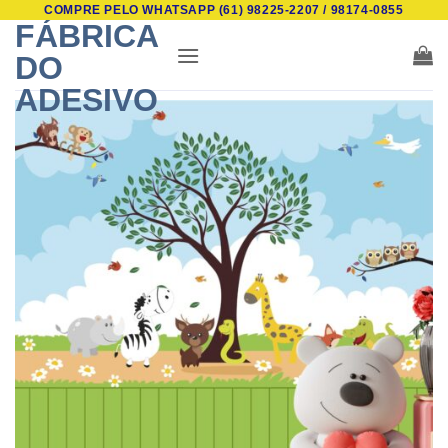
COMPRE PELO WHATSAPP (61) 98225-2207 / 98174-0855
Skip
FÁBRICA
to
DO
content
ADESIVO