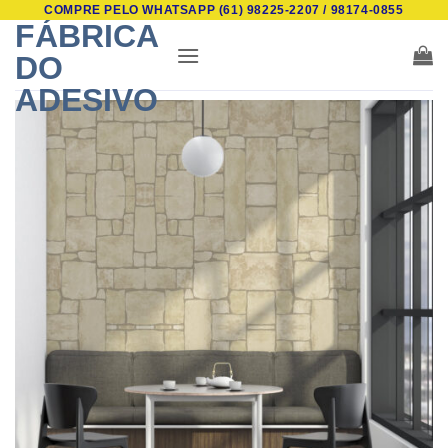
COMPRE PELO WHATSAPP (61) 98225-2207 / 98174-0855
Skip
FÁBRICA
to
DO
content
ADESIVO