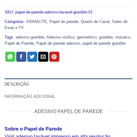
SKU:
papel-de-parede-adesivo-lavavel-granilite-01
Categorias:
GRANILITE
,
Papel de parede
,
Quarto de Casal
,
Salas de
Estar e TV
Tags:
adesivo granilite
,
Adesivo vinílico
,
geométrico
,
granilite
,
mosaico
,
Papel de Parede
,
Papel de parede adesivo
,
papel de parede granilite
DESCRIÇÃO
INFORMAÇÃO ADICIONAL
ADESIVO PAPEL DE PAREDE
Sobre o Papel de Parede
Vinil adesivo lavável impresso em alta resolução.