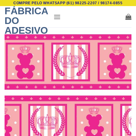
COMPRE PELO WHATSAPP (61) 98225-2207 / 98174-0855
Skip
FÁBRICA
to
DO
content
ADESIVO