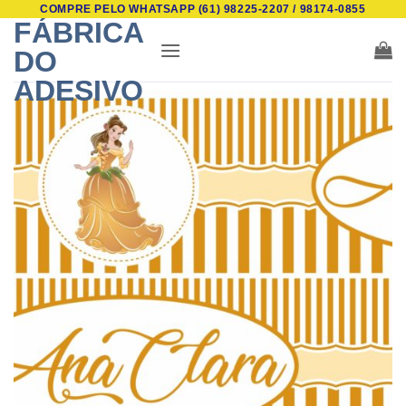
COMPRE PELO WHATSAPP (61) 98225-2207 / 98174-0855
Skip
FÁBRICA
to
DO
content
ADESIVO