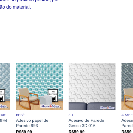
ão do material.
AIS
BEBÊ
3D
ARAB
Adesivo papel de
Adesivo de Parede
Adesi
 994
Parede 993
Gesso 3D 016
Pared
R$
59,99
R$
59,99
R$
59