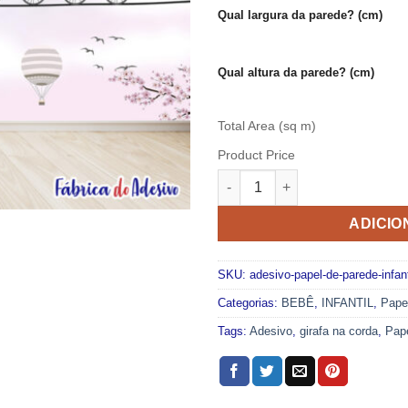
Qual largura da parede? (cm)
Qual altura da parede? (cm)
Total Area (sq m)
Product Price
PAPEL DE PAREDE ADESIVO L
ADICIO
SKU:
adesivo-papel-de-parede-infant
Categorias:
BEBÊ
,
INFANTIL
,
Pape
Tags:
Adesivo
,
girafa na corda
,
Pap