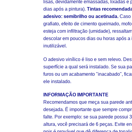
lisas, devidamente emassadas, lixadas e p
dias após a pintura).
Tintas recomendada
adesivo: semibrilho ou acetinada.
Caso s
grafiato, efeito de cimento queimado, mofo
esteja com infiltração (umidade), ressalt
descolar em poucos dias ou horas após a 
inutilizável.
O adesivo vinílico é liso e sem relevo. De
superfície a qual será instalado. Se sua pa
furos ou um acabamento "inacabado", fica
ele instalado.
INFORMAÇÃO IMPORTANTE
Recomendamos que meça sua parede ante
desejada. É importante que sempre comp
falte. Por exemplo: se sua parede possui 
altura, você precisará de 6 peças. Evite
pois é provável que dê diferença de tonal