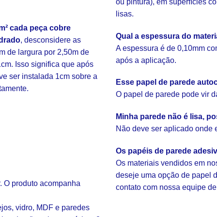
ou pintura), em superfícies 
lisas.
m² cada peça cobre
Qual a espessura do mater
drado
, desconsidere as
A espessura é de 0,10mm com
m de largura por 2,50m de
após a aplicação.
cm. Isso significa que após
eve ser instalada 1cm sobre a
Esse papel de parede autoc
etamente.
O papel de parede pode vir d
Minha parede não é lisa, po
Não deve ser aplicado onde ex
Os papéis de parede adesi
Os materiais vendidos em nos
deseje uma opção de papel de
ar. O produto acompanha
contato com nossa equipe de
ejos, vidro, MDF e paredes