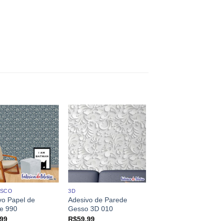
ESCO
3D
vo Papel de
Adesivo de Parede
e 990
Gesso 3D 010
,99
R$
59,99