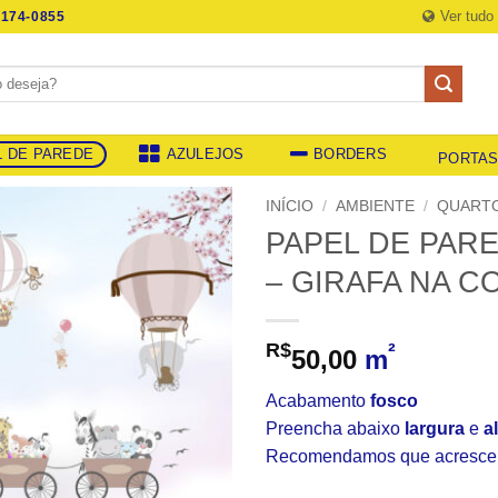
Ver tudo
174-0855
L DE PAREDE
AZULEJOS
BORDERS
PORTA
INÍCIO
/
AMBIENTE
/
QUARTO
PAPEL DE PAR
– GIRAFA NA C
R$
²
50,00
m
Acabamento
fosco
Preencha abaixo
largura
e
a
Recomendamos que acrescent