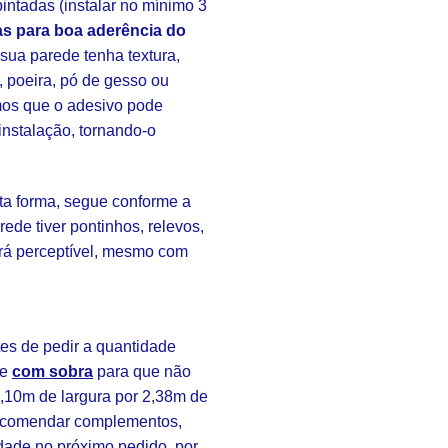
intadas (instalar no mínimo 3
s para boa aderência do
ua parede tenha textura,
, poeira, pó de gesso ou
amos que o adesivo pode
instalação, tornando-o
sta forma, segue conforme a
rede tiver pontinhos, relevos,
rá perceptível, mesmo com
s de pedir a quantidade
re
com sobra
para que não
3,10m de largura por 2,38m de
 encomendar complementos,
idade no próximo pedido, por