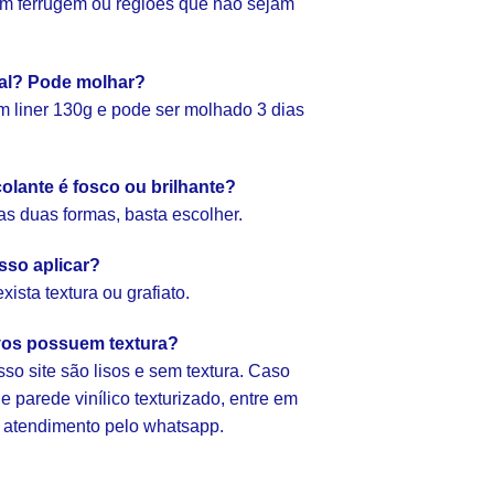
com ferrugem ou regiões que não sejam
ial? Pode molhar?
 liner 130g e pode ser molhado 3 dias
olante é fosco ou brilhante?
as duas formas, basta escolher.
sso aplicar?
ista textura ou grafiato.
vos possuem textura?
so site são lisos e sem textura. Caso
 parede vinílico texturizado, entre em
 atendimento pelo whatsapp.