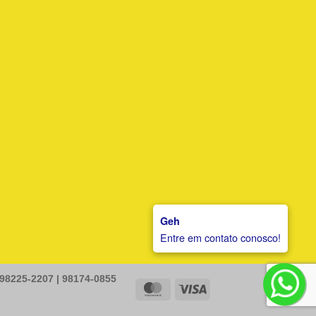
Geh
Entre em contato conosco!
 98225-2207 | 98174-0855
MasterCard
Visa