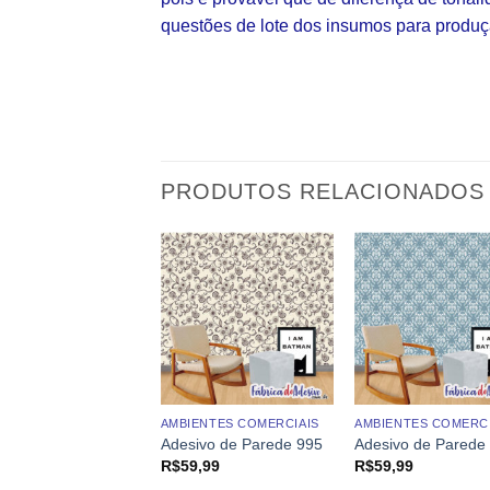
questões de lote dos insumos para produç
PRODUTOS RELACIONADOS
AMBIENTES COMERCIAIS
AMBIENTES COMERCI
ivo de Parede
Adesivo de Parede 995
Adesivo de Parede
o 3D 007
R$
59,99
R$
59,99
9,99