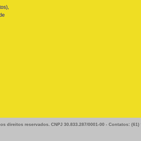
os),
de
os direitos reservados. CNPJ 30.833.287/0001-00 - Contatos: (61)