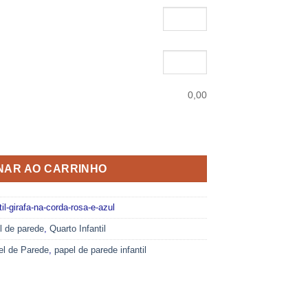
0,00
AVÁVEL - GIRAFA NA CORDA ROSA E AZUL quantidade
NAR AO CARRINHO
il-girafa-na-corda-rosa-e-azul
l de parede
,
Quarto Infantil
el de Parede
,
papel de parede infantil