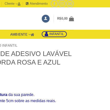
Cliente
Atendimento
R$
0,00
INFANTIL
AMBIENTE
S
 INFANTIL
EDE ADESIVO LAVÁVEL
ORDA ROSA E AZUL
ltura
da sua parede.
e 5cm sobre as medidas reais.