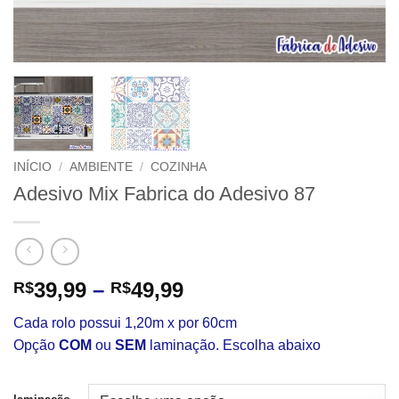
INÍCIO
/
AMBIENTE
/
COZINHA
Adesivo Mix Fabrica do Adesivo 87
Faixa
39,99
–
49,99
R$
R$
de
Cada rolo possui 1,20m x por 60cm
preço:
Opção
COM
ou
SEM
laminação. Escolha abaixo
R$39,99
através
R$49,99