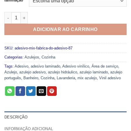
laminação
Adesivo Mix Fabrica do Adesivo 87 quantidade
ADICIONAR AO CARRINHO
SKU:
adesivo-mix-fabrica-do-adesivo-87
Categorias:
Azulejos
,
Cozinha
Tags:
Adesivo
,
adesivo laminado
,
Adesivo vinílico
,
Área de serviço
,
Azulejo
,
azulejo adesivo
,
azulejo hidráulico
,
azulejo laminado
,
azulejo
português
,
Banheiro
,
Cozinha
,
Lavanderia
,
mix azulejo
,
Vinil adesivo
DESCRIÇÃO
INFORMAÇÃO ADICIONAL