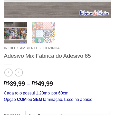
INÍCIO
/
AMBIENTE
/
COZINHA
Adesivo Mix Fabrica do Adesivo 65
Faixa
39,99
–
49,99
R$
R$
de
Cada rolo possui 1,20m x por 60cm
preço:
Opção
COM
ou
SEM
laminação. Escolha abaixo
R$39,99
através
R$49,99