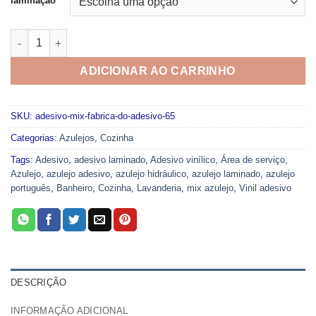
laminação
Adesivo Mix Fabrica do Adesivo 65 quantidade
ADICIONAR AO CARRINHO
SKU:
adesivo-mix-fabrica-do-adesivo-65
Categorias:
Azulejos
,
Cozinha
Tags:
Adesivo
,
adesivo laminado
,
Adesivo vinílico
,
Área de serviço
,
Azulejo
,
azulejo adesivo
,
azulejo hidráulico
,
azulejo laminado
,
azulejo
português
,
Banheiro
,
Cozinha
,
Lavanderia
,
mix azulejo
,
Vinil adesivo
DESCRIÇÃO
INFORMAÇÃO ADICIONAL