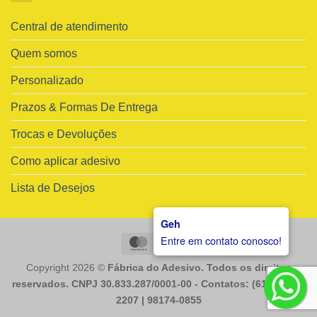
Central de atendimento
Quem somos
Personalizado
Prazos & Formas De Entrega
Trocas e Devoluções
Como aplicar adesivo
Lista de Desejos
Geh
Entre em contato conosco!
MasterCard
Visa
Copyright 2026 ©
Fábrica do Adesivo. Todos os direitos
reservados. CNPJ 30.833.287/0001-00 - Contatos: (61) 98225-
2207 | 98174-0855