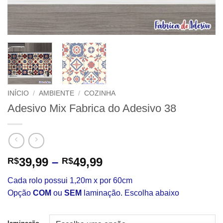
INÍCIO
/
AMBIENTE
/
COZINHA
Adesivo Mix Fabrica do Adesivo 38
Faixa
39,99
–
49,99
R$
R$
de
Cada rolo possui 1,20m x por 60cm
preço:
Opção
COM
ou
SEM
laminação. Escolha abaixo
R$39,99
através
R$49,99