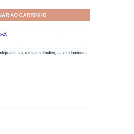
vo 25 quantidade
NAR AO CARRINHO
o-25
ulejo adesivo
,
azulejo hidráulico
,
azulejo laminado
,