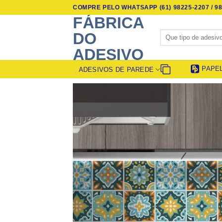
Skip
COMPRE PELO WHATSAPP (61) 98225-2207 / 98
to
FÁBRICA
content
Pesquisar
DO
por:
ADESIVO
PAPE
ADESIVOS DE PAREDE