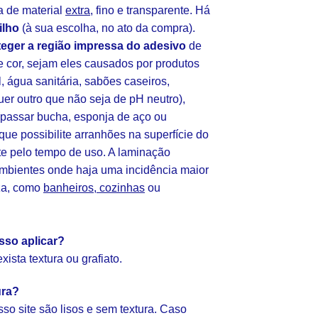
 de material
extra
, fino e transparente. Há
ilho
(à sua escolha, no ato da compra).
teger a região impressa do adesivo
de
cor, sejam eles causados por produtos
l, água sanitária, sabões caseiros,
uer outro que não seja de pH neutro),
(passar bucha, esponja de aço ou
 que possibilite arranhões na superfície do
te pelo tempo de uso. A laminação
ambientes onde haja uma incidência maior
za, como
banheiros, cozinhas
ou
sso aplicar?
ista textura ou grafiato.
ura?
so site são lisos e sem textura. Caso