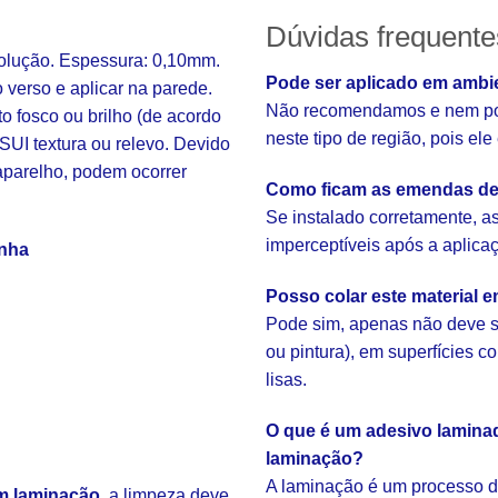
Dúvidas frequente
solução. Espessura: 0,10mm.
Pode ser aplicado em ambi
o verso e aplicar na parede.
Não recomendamos e nem pod
fosco ou brilho (de acordo
neste tipo de região, pois el
SUI textura ou relevo. Devido
aparelho, podem ocorrer
Como ficam as emendas de
Se instalado corretamente, 
imperceptíveis após a aplica
inha
Posso colar este material 
Pode sim, apenas não deve s
ou pintura), em superfícies 
lisas.
O que é um adesivo laminad
laminação?
A laminação é um processo d
m laminação
, a limpeza deve