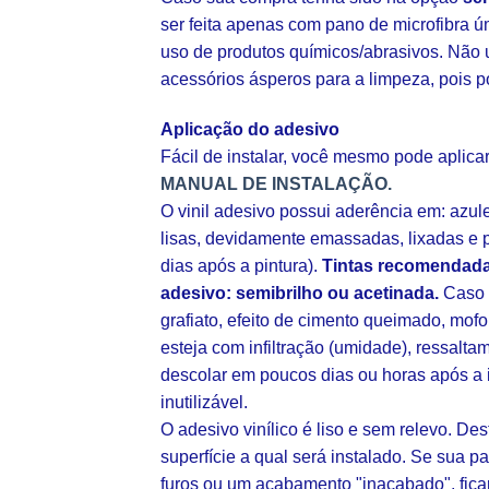
ser feita apenas com pano de microfibra ú
uso de produtos químicos/abrasivos. Não u
acessórios ásperos para a limpeza, pois p
Aplicação do adesivo
Fácil de instalar, você mesmo pode aplic
MANUAL DE INSTALAÇÃO.
O vinil adesivo possui aderência em: azul
lisas, devidamente emassadas, lixadas e p
dias após a pintura).
Tintas recomendada
adesivo: semibrilho ou acetinada.
Caso s
grafiato, efeito de cimento queimado, mofo
esteja com infiltração (umidade), ressalt
descolar em poucos dias ou horas após a 
inutilizável.
O adesivo vinílico é liso e sem relevo. De
superfície a qual será instalado. Se sua pa
furos ou um acabamento "inacabado", fica