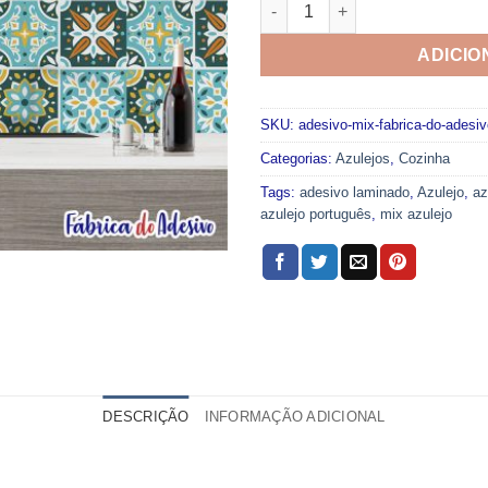
Adesivo Mix Fabrica do Adesi
ADICIO
SKU:
adesivo-mix-fabrica-do-adesiv
Categorias:
Azulejos
,
Cozinha
Tags:
adesivo laminado
,
Azulejo
,
az
azulejo português
,
mix azulejo
DESCRIÇÃO
INFORMAÇÃO ADICIONAL