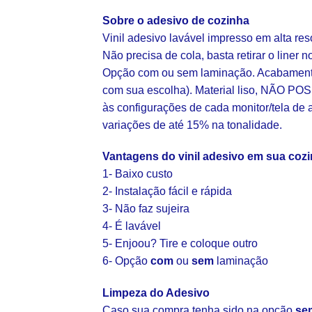
Sobre o adesivo de cozinha
Vinil adesivo lavável impresso em alta re
Não precisa de cola, basta retirar o liner n
Opção com ou sem laminação. Acabamento 
com sua escolha). Material liso, NÃO POS
às configurações de cada monitor/tela de 
variações de até 15% na tonalidade.
Vantagens do vinil adesivo em sua coz
1- Baixo custo
2- Instalação fácil e rápida
3- Não faz sujeira
4- É lavável
5- Enjoou? Tire e coloque outro
6- Opção
com
ou
sem
laminação
Limpeza do Adesivo
Caso sua compra tenha sido na opção
se