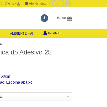
Cliente
Atendimento
R$
0,00
INFANTIL
AMBIENTE
S
A
ica do Adesivo 25
aixa
e
r 60cm
reço:
ão. Escolha abaixo
$39,99
través
$49,99