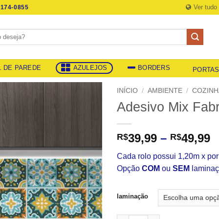
Ver tudo
174-0855
L DE PAREDE
AZULEJOS
BORDERS
PORTA
INÍCIO
/
AMBIENTE
/
COZINH
Adesivo Mix Fabr
F
39,99
–
49,99
R$
R$
d
Cada rolo possui 1,20m x po
p
Opção
COM
ou
SEM
laminaç
R
a
R
laminação