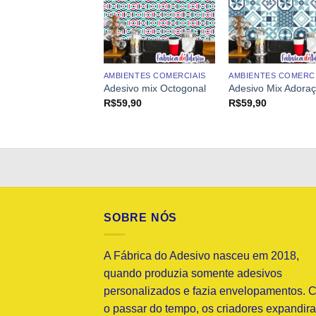
ENTES COMERCIAIS
AMBIENTES COMERCIAIS
AMBIENTES COMERCI
ivo Mix Alegria
Adesivo mix Octogonal
Adesivo Mix Adora
9,90
R$
59,90
R$
59,90
SOBRE NÓS
A Fábrica do Adesivo nasceu em 2018,
quando produzia somente adesivos
personalizados e fazia envelopamentos. 
o passar do tempo, os criadores expandir