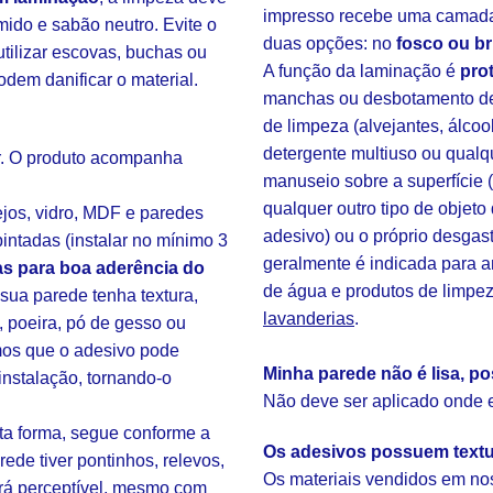
impresso recebe uma camada
mido e sabão neutro. Evite o
duas opções: no
fosco ou br
tilizar escovas, buchas ou
A função da laminação é
pro
odem danificar o material.
manchas ou desbotamento de 
de limpeza (alvejantes, álcoo
detergente multiuso ou qualq
ar. O produto acompanha
manuseio sobre a superfície 
qualquer outro tipo de objeto
ejos, vidro, MDF e paredes
adesivo) ou o próprio desgas
intadas (instalar no mínimo 3
geralmente é indicada para 
s para boa aderência do
de água e produtos de limpe
ua parede tenha textura,
lavanderias
.
, poeira, pó de gesso ou
amos que o adesivo pode
Minha parede não é lisa, po
instalação, tornando-o
Não deve ser aplicado onde ex
sta forma, segue conforme a
Os adesivos possuem text
rede tiver pontinhos, relevos,
Os materiais vendidos em nos
rá perceptível, mesmo com