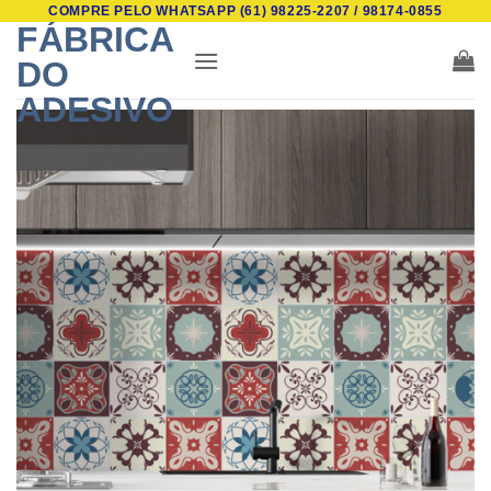
COMPRE PELO WHATSAPP (61) 98225-2207 / 98174-0855
Skip
FÁBRICA
to
DO
content
ADESIVO