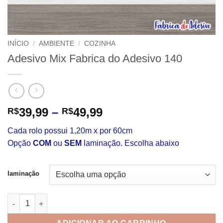
INÍCIO
/
AMBIENTE
/
COZINHA
Adesivo Mix Fabrica do Adesivo 140
Faixa
39,99
–
49,99
R$
R$
de
Cada rolo possui 1,20m x por 60cm
preço:
Opção
COM
ou
SEM
laminação. Escolha abaixo
R$39,99
através
R$49,99
laminação
Adesivo Mix Fabrica do Adesivo 140 quantidade