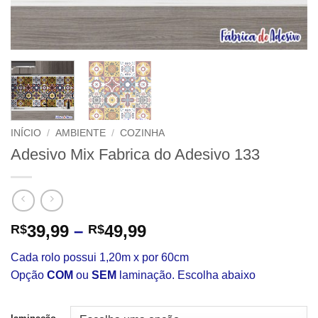
INÍCIO
/
AMBIENTE
/
COZINHA
Adesivo Mix Fabrica do Adesivo 133
Faixa
39,99
–
49,99
R$
R$
de
Cada rolo possui 1,20m x por 60cm
preço:
Opção
COM
ou
SEM
laminação. Escolha abaixo
R$39,99
através
R$49,99