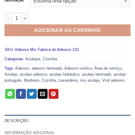
laminação
Adesivo Mix Fabrica do Adesivo 133 quantidade
ADICIONAR AO CARRINHO
SKU:
Adesivo Mix Fabrica do Adesivo 133
Categorias:
Azulejos
,
Cozinha
Tags:
Adesivo
,
adesivo laminado
,
Adesivo vinílico
,
Área de serviço
,
Azulejo
,
azulejo adesivo
,
azulejo hidráulico
,
azulejo laminado
,
azulejo
português
,
Banheiro
,
Cozinha
,
Lavanderia
,
mix azulejo
,
Vinil adesivo
DESCRIÇÃO
INFORMAÇÃO ADICIONAL