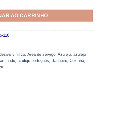
vo 118 quantidade
NAR AO CARRINHO
o-118
desivo vinílico
,
Área de serviço
,
Azulejo
,
azulejo
 laminado
,
azulejo português
,
Banheiro
,
Cozinha
,
vo