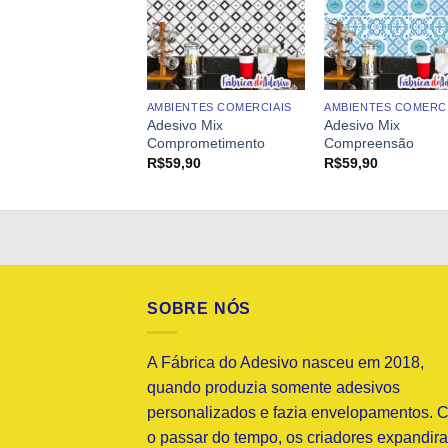
ENTES COMERCIAIS
AMBIENTES COMERCIAIS
AMBIENTES COMERCI
ivo Mix
Adesivo Mix
Adesivo Mix
entração
Comprometimento
Compreensão
9,90
R$
59,90
R$
59,90
SOBRE NÓS
A Fábrica do Adesivo nasceu em 2018,
quando produzia somente adesivos
personalizados e fazia envelopamentos. 
o passar do tempo, os criadores expandir