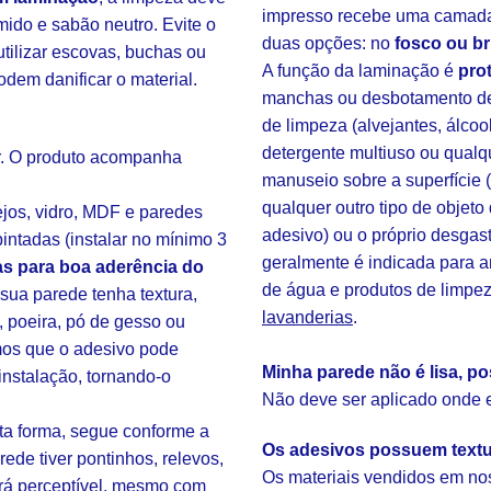
impresso recebe uma camada
mido e sabão neutro. Evite o
duas opções: no
fosco ou br
tilizar escovas, buchas ou
A função da laminação é
pro
odem danificar o material.
manchas ou desbotamento de 
de limpeza (alvejantes, álcoo
detergente multiuso ou qualq
ar. O produto acompanha
manuseio sobre a superfície 
qualquer outro tipo de objeto
ejos, vidro, MDF e paredes
adesivo) ou o próprio desgas
intadas (instalar no mínimo 3
geralmente é indicada para 
s para boa aderência do
de água e produtos de limpe
ua parede tenha textura,
lavanderias
.
, poeira, pó de gesso ou
amos que o adesivo pode
Minha parede não é lisa, po
instalação, tornando-o
Não deve ser aplicado onde ex
sta forma, segue conforme a
Os adesivos possuem text
rede tiver pontinhos, relevos,
Os materiais vendidos em nos
rá perceptível, mesmo com