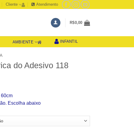
Cliente
Atendimento
R$
0,00
INFANTIL
AMBIENTE
S
A
ica do Adesivo 118
aixa
e
r 60cm
reço:
ão. Escolha abaixo
$39,99
través
$49,99