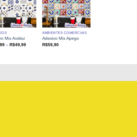
JOS
AMBIENTES COMERCIAIS
vo Mix Avidez
Adesivo Mix Apego
Faixa
,99
–
R$
49,99
R$
59,90
de
preço:
R$39,99
através
R$49,99