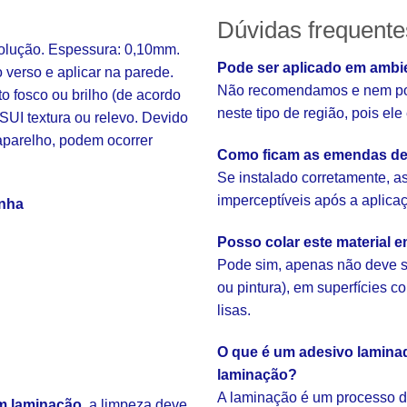
Dúvidas frequente
solução. Espessura: 0,10mm.
Pode ser aplicado em ambi
o verso e aplicar na parede.
Não recomendamos e nem pod
fosco ou brilho (de acordo
neste tipo de região, pois el
SUI textura ou relevo. Devido
aparelho, podem ocorrer
Como ficam as emendas de
Se instalado corretamente, 
imperceptíveis após a aplica
inha
Posso colar este material 
Pode sim, apenas não deve s
ou pintura), em superfícies 
lisas.
O que é um adesivo laminad
laminação?
A laminação é um processo d
m laminação
, a limpeza deve