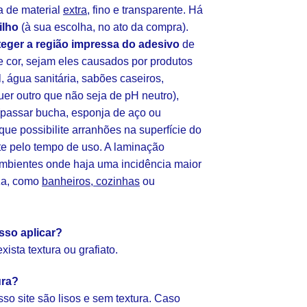
 de material
extra
, fino e transparente. Há
ilho
(à sua escolha, no ato da compra).
teger a região impressa do adesivo
de
cor, sejam eles causados por produtos
l, água sanitária, sabões caseiros,
uer outro que não seja de pH neutro),
(passar bucha, esponja de aço ou
 que possibilite arranhões na superfície do
te pelo tempo de uso. A laminação
ambientes onde haja uma incidência maior
za, como
banheiros, cozinhas
ou
sso aplicar?
ista textura ou grafiato.
ura?
so site são lisos e sem textura. Caso