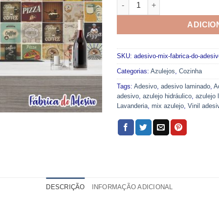
Adesivo Mix Fabrica do Adesi
ADICIO
SKU:
adesivo-mix-fabrica-do-adesiv
Categorias:
Azulejos
,
Cozinha
Tags:
Adesivo
,
adesivo laminado
,
A
adesivo
,
azulejo hidráulico
,
azulejo
Lavanderia
,
mix azulejo
,
Vinil adesi
DESCRIÇÃO
INFORMAÇÃO ADICIONAL