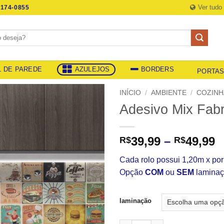
Ver tudo
174-0855
L DE PAREDE
AZULEJOS
BORDERS
PORTA
INÍCIO
/
AMBIENTE
/
COZINH
Adesivo Mix Fabr
F
39,99
–
49,99
R$
R$
d
Cada rolo possui 1,20m x po
p
Opção
COM
ou
SEM
laminaç
R
a
R
laminação