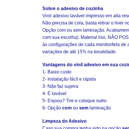
Sobre o adesivo de cozinha
Vinil adesivo lavável impresso em alta re
Não precisa de cola, basta retirar o liner n
Opção com ou sem laminação. Acabamento 
com sua escolha). Material liso, NÃO POS
às configurações de cada monitor/tela de 
variações de até 15% na tonalidade.
Vantagens do vinil adesivo em sua coz
1- Baixo custo
2- Instalação fácil e rápida
3- Não faz sujeira
4- É lavável
5- Enjoou? Tire e coloque outro
6- Opção
com
ou
sem
laminação
Limpeza do Adesivo
Caso sua compra tenha sido na opção
se