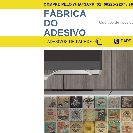
Skip
COMPRE PELO WHATSAPP (61) 98225-2207 / 98
to
FÁBRICA
content
Pesquisar
DO
por:
ADESIVO
PAPE
ADESIVOS DE PAREDE