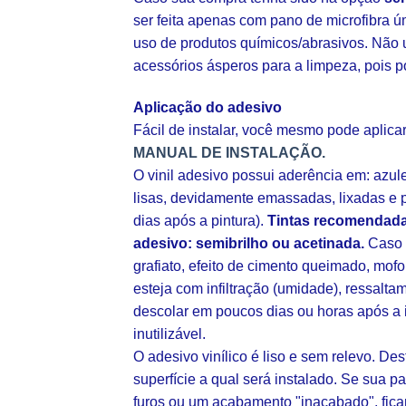
ser feita apenas com pano de microfibra ú
uso de produtos químicos/abrasivos. Não u
acessórios ásperos para a limpeza, pois p
Aplicação do adesivo
Fácil de instalar, você mesmo pode aplic
MANUAL DE INSTALAÇÃO.
O vinil adesivo possui aderência em: azul
lisas, devidamente emassadas, lixadas e p
dias após a pintura).
Tintas recomendada
adesivo: semibrilho ou acetinada.
Caso s
grafiato, efeito de cimento queimado, mofo
esteja com infiltração (umidade), ressalt
descolar em poucos dias ou horas após a 
inutilizável.
O adesivo vinílico é liso e sem relevo. De
superfície a qual será instalado. Se sua pa
furos ou um acabamento "inacabado", fica