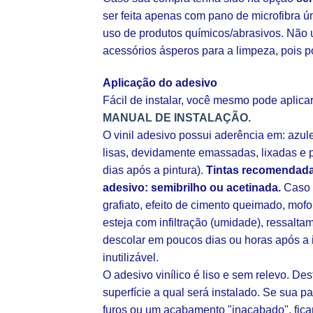
ser feita apenas com pano de microfibra ú
uso de produtos químicos/abrasivos. Não u
acessórios ásperos para a limpeza, pois p
Aplicação do adesivo
Fácil de instalar, você mesmo pode aplic
MANUAL DE INSTALAÇÃO.
O vinil adesivo possui aderência em: azul
lisas, devidamente emassadas, lixadas e p
dias após a pintura).
Tintas recomendada
adesivo: semibrilho ou acetinada.
Caso s
grafiato, efeito de cimento queimado, mofo
esteja com infiltração (umidade), ressalt
descolar em poucos dias ou horas após a 
inutilizável.
O adesivo vinílico é liso e sem relevo. De
superfície a qual será instalado. Se sua pa
furos ou um acabamento "inacabado", fica