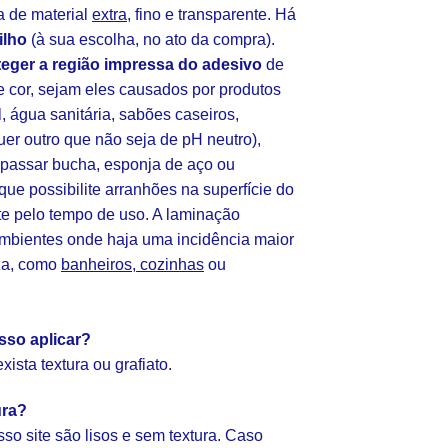
 de material
extra
, fino e transparente. Há
ilho
(à sua escolha, no ato da compra).
teger a região impressa do adesivo
de
cor, sejam eles causados por produtos
l, água sanitária, sabões caseiros,
uer outro que não seja de pH neutro),
(passar bucha, esponja de aço ou
 que possibilite arranhões na superfície do
te pelo tempo de uso. A laminação
ambientes onde haja uma incidência maior
za, como
banheiros, cozinhas
ou
sso aplicar?
ista textura ou grafiato.
ura?
so site são lisos e sem textura. Caso