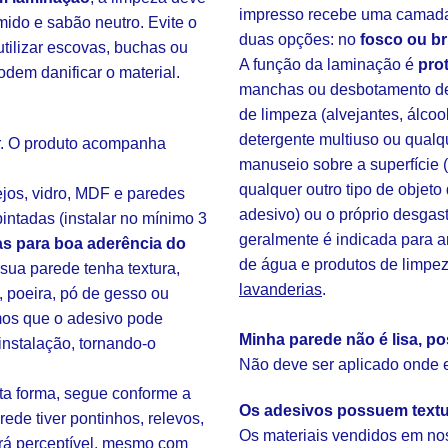
impresso recebe uma camada
mido e sabão neutro. Evite o
duas opções: no
fosco ou br
tilizar escovas, buchas ou
A função da laminação é
pro
odem danificar o material.
manchas ou desbotamento de 
de limpeza (alvejantes, álcoo
detergente multiuso ou qualq
ar. O produto acompanha
manuseio sobre a superfície 
qualquer outro tipo de objeto
ejos, vidro, MDF e paredes
adesivo) ou o próprio desgas
intadas (instalar no mínimo 3
geralmente é indicada para 
s para boa aderência do
de água e produtos de limpe
ua parede tenha textura,
lavanderias
.
, poeira, pó de gesso ou
amos que o adesivo pode
Minha parede não é lisa, po
instalação, tornando-o
Não deve ser aplicado onde ex
sta forma, segue conforme a
Os adesivos possuem text
rede tiver pontinhos, relevos,
Os materiais vendidos em nos
rá perceptível, mesmo com