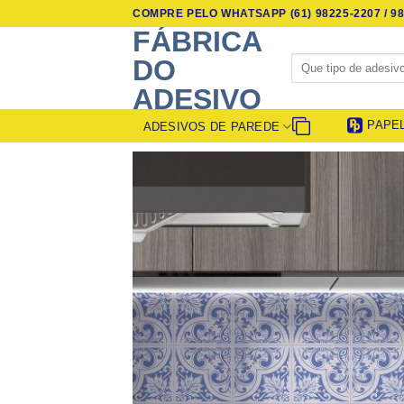
Skip
COMPRE PELO WHATSAPP (61) 98225-2207 / 98
to
FÁBRICA
content
Pesquisar
DO
por:
ADESIVO
PAPE
ADESIVOS DE PAREDE