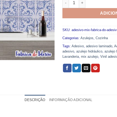
Adesivo Mix Fabrica do Adesi
ADICIO
SKU:
adesivo-mix-fabrica-do-adesiv
Categorias:
Azulejos
,
Cozinha
Tags:
Adesivo
,
adesivo laminado
,
A
adesivo
,
azulejo hidráulico
,
azulejo
Lavanderia
,
mix azulejo
,
Vinil adesi
DESCRIÇÃO
INFORMAÇÃO ADICIONAL