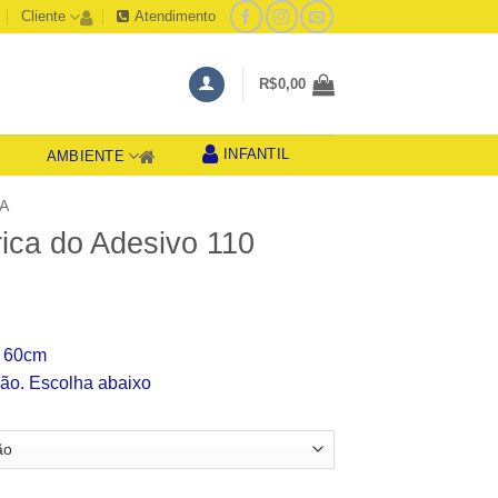
Cliente
Atendimento
R$
0,00
INFANTIL
AMBIENTE
S
A
ica do Adesivo 110
aixa
e
r 60cm
reço:
ão. Escolha abaixo
$39,99
través
$49,99