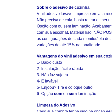
Sobre o adesivo de cozinha
Vinil adesivo lavável impresso em alta re
Não precisa de cola, basta retirar o liner n
Opção com ou sem laminação. Acabamento 
com sua escolha). Material liso, NÃO POS
às configurações de cada monitor/tela de 
variações de até 15% na tonalidade.
Vantagens do vinil adesivo em sua coz
1- Baixo custo
2- Instalação fácil e rápida
3- Não faz sujeira
4- É lavável
5- Enjoou? Tire e coloque outro
6- Opção
com
ou
sem
laminação
Limpeza do Adesivo
Caso sua compra tenha sido na opção
se