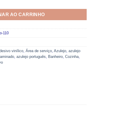
vo 110 quantidade
NAR AO CARRINHO
o-110
desivo vinílico
,
Área de serviço
,
Azulejo
,
azulejo
 laminado
,
azulejo português
,
Banheiro
,
Cozinha
,
vo