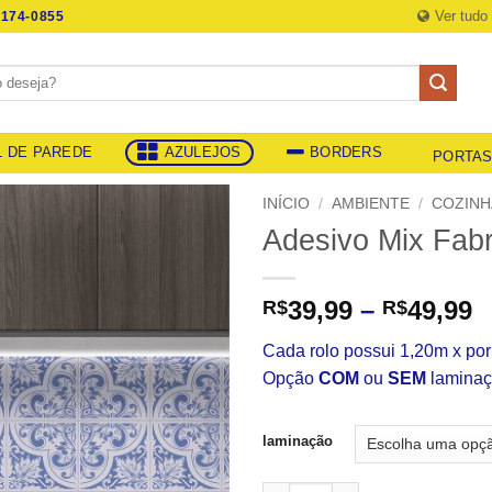
Ver tudo
174-0855
L DE PAREDE
AZULEJOS
BORDERS
PORTA
INÍCIO
/
AMBIENTE
/
COZINH
Adesivo Mix Fabr
F
39,99
–
49,99
R$
R$
d
Cada rolo possui 1,20m x po
p
Opção
COM
ou
SEM
laminaç
R
a
R
laminação