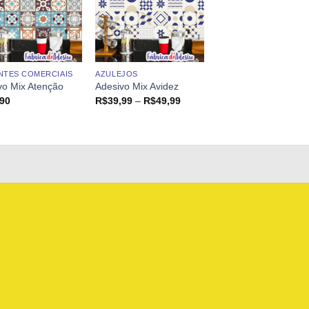
NTES COMERCIAIS
AZULEJOS
vo Mix Atenção
Adesivo Mix Avidez
Faixa
,90
R$
39,99
–
R$
49,99
de
preço:
R$39,99
através
R$49,99