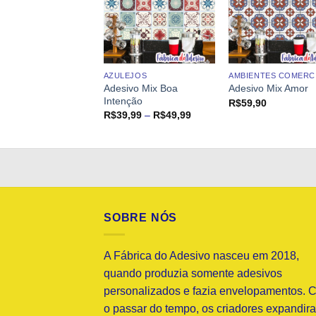
ENTES COMERCIAIS
AZULEJOS
AMBIENTES COMERCI
Adesivo Mix Boa
ivo Mix Apego
Adesivo Mix Amor
Intenção
9,90
R$
59,90
Faixa
R$
39,99
–
R$
49,99
de
preço:
R$39,99
através
R$49,99
SOBRE NÓS
A Fábrica do Adesivo nasceu em 2018,
quando produzia somente adesivos
personalizados e fazia envelopamentos. 
o passar do tempo, os criadores expandir