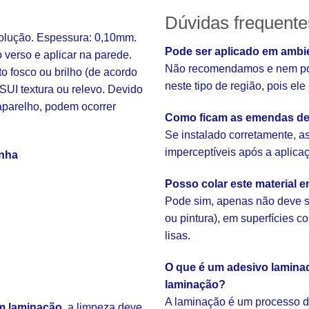
Dúvidas frequente
solução. Espessura: 0,10mm.
Pode ser aplicado em ambi
o verso e aplicar na parede.
Não recomendamos e nem pod
fosco ou brilho (de acordo
neste tipo de região, pois el
SUI textura ou relevo. Devido
aparelho, podem ocorrer
Como ficam as emendas de
Se instalado corretamente, 
imperceptíveis após a aplica
inha
Posso colar este material 
Pode sim, apenas não deve s
ou pintura), em superfícies 
lisas.
O que é um adesivo laminad
laminação?
A laminação é um processo d
m laminação
, a limpeza deve