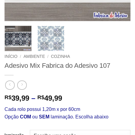
INÍCIO
/
AMBIENTE
/
COZINHA
Adesivo Mix Fabrica do Adesivo 107
Faixa
39,99
–
49,99
R$
R$
de
Cada rolo possui 1,20m x por 60cm
preço:
Opção
COM
ou
SEM
laminação. Escolha abaixo
R$39,99
através
R$49,99