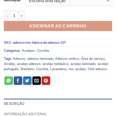
laminação
Adesivo Mix Fabrica do Adesivo 107 quantidade
ADICIONAR AO CARRINHO
SKU:
adesivo-mix-fabrica-do-adesivo-107
Categorias:
Azulejos
,
Cozinha
Tags:
Adesivo
,
adesivo laminado
,
Adesivo vinílico
,
Área de serviço
,
Azulejo
,
azulejo adesivo
,
azulejo hidráulico
,
azulejo laminado
,
azulejo
português
,
Banheiro
,
Cozinha
,
Lavanderia
,
mix azulejo
,
Vinil adesivo
DESCRIÇÃO
INFORMAÇÃO ADICIONAL