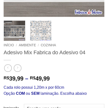
INÍCIO
/
AMBIENTE
/
COZINHA
Adesivo Mix Fabrica do Adesivo 04
Faixa
39,99
–
49,99
R$
R$
de
Cada rolo possui 1,20m x por 60cm
preço:
Opção
COM
ou
SEM
laminação. Escolha abaixo
R$39,99
através
R$49,99