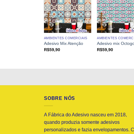
ENTES COMERCIAIS
AMBIENTES COMERCIAIS
AMBIENTES COMERCI
ivo Mix Carinho
Adesivo Mix Atenção
Adesivo mix Octog
9,90
R$
59,90
R$
59,90
SOBRE NÓS
A Fábrica do Adesivo nasceu em 2018,
quando produzia somente adesivos
personalizados e fazia envelopamentos. 