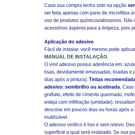
Caso sua compra tenha sido na opção
se
ser feita apenas com pano de microfibra ú
uso de produtos químicos/abrasivos. Não u
acessórios ásperos para a limpeza, pois p
Aplicação do adesivo
Fácil de instalar, você mesmo pode aplic
MANUAL DE INSTALAÇÃO.
O vinil adesivo possui aderência em: azul
lisas, devidamente emassadas, lixadas e p
dias após a pintura).
Tintas recomendada
adesivo: semibrilho ou acetinada.
Caso s
grafiato, efeito de cimento queimado, mofo
esteja com infiltração (umidade), ressalt
descolar em poucos dias ou horas após a 
inutilizável.
O adesivo vinílico é liso e sem relevo. De
superfície a qual será instalado. Se sua pa