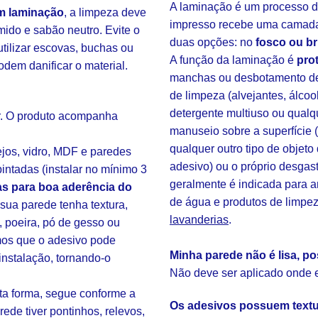
A laminação é um processo d
m laminação
, a limpeza deve
impresso recebe uma camada
mido e sabão neutro. Evite o
duas opções: no
fosco ou br
tilizar escovas, buchas ou
A função da laminação é
pro
odem danificar o material.
manchas ou desbotamento de 
de limpeza (alvejantes, álcoo
detergente multiuso ou qualq
ar. O produto acompanha
manuseio sobre a superfície 
qualquer outro tipo de objeto
ejos, vidro, MDF e paredes
adesivo) ou o próprio desgas
intadas (instalar no mínimo 3
geralmente é indicada para 
s para boa aderência do
de água e produtos de limpe
ua parede tenha textura,
lavanderias
.
, poeira, pó de gesso ou
amos que o adesivo pode
Minha parede não é lisa, po
instalação, tornando-o
Não deve ser aplicado onde ex
sta forma, segue conforme a
Os adesivos possuem text
rede tiver pontinhos, relevos,