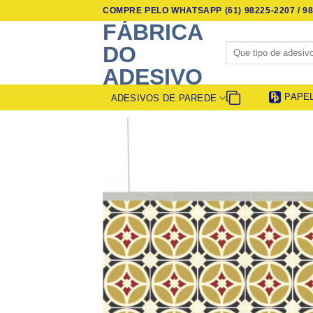
Skip
COMPRE PELO WHATSAPP (61) 98225-2207 / 98
to
FÁBRICA
content
Pesquisar
DO
por:
ADESIVO
PAPE
ADESIVOS DE PAREDE