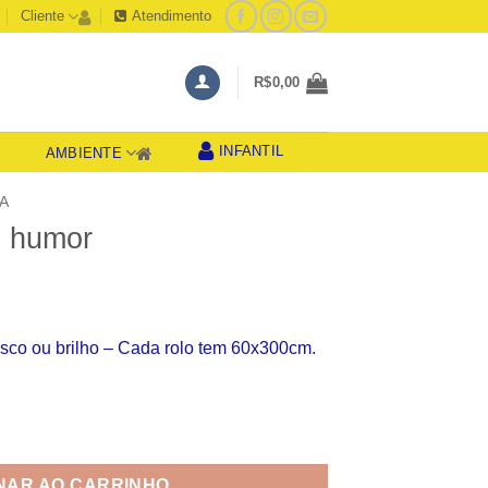
Cliente
Atendimento
R$
0,00
INFANTIL
AMBIENTE
S
A
m humor
co ou brilho – Cada rolo tem 60x300cm.
tidade
NAR AO CARRINHO