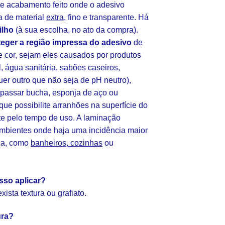
e acabamento feito onde o adesivo
 de material
extra
, fino e transparente. Há
ilho
(à sua escolha, no ato da compra).
teger a região impressa do adesivo
de
cor, sejam eles causados por produtos
l, água sanitária, sabões caseiros,
uer outro que não seja de pH neutro),
(passar bucha, esponja de aço ou
 que possibilite arranhões na superfície do
te pelo tempo de uso. A laminação
ambientes onde haja uma incidência maior
za, como
banheiros, cozinhas
ou
sso aplicar?
ista textura ou grafiato.
ura?