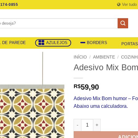
Ver tudo
174-0855
L DE PAREDE
AZULEJOS
BORDERS
PORTA
INÍCIO
/
AMBIENTE
/
COZINH
Adesivo Mix Bo
59,90
R$
Adesivo Mix Bom humor – Fos
Abaixo uma calculadora.
Adesivo Mix Bom humor quan
ADICIO