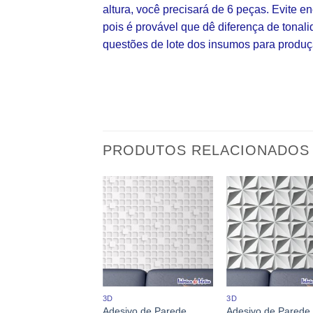
altura, você precisará de 6 peças. Evite
pois é provável que dê diferença de tonal
questões de lote dos insumos para produç
PRODUTOS RELACIONADOS
ENTES COMERCIAIS
3D
3D
Adesivo de Parede
Adesivo de Parede
ivo de Parede 996