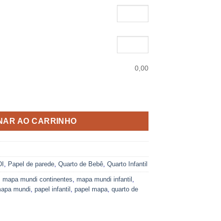
0,00
el - Mapa Mundi Infantil 03 quantidade
NAR AO CARRINHO
I
,
Papel de parede
,
Quarto de Bebê
,
Quarto Infantil
,
mapa mundi continentes
,
mapa mundi infantil
,
mapa mundi
,
papel infantil
,
papel mapa
,
quarto de