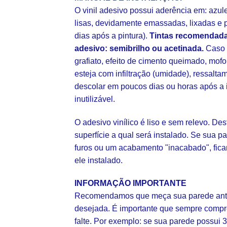
O vinil adesivo possui aderência em: azul
lisas, devidamente emassadas, lixadas e p
dias após a pintura).
Tintas recomendada
adesivo: semibrilho ou acetinada.
Caso s
grafiato, efeito de cimento queimado, mofo
esteja com infiltração (umidade), ressalt
descolar em poucos dias ou horas após a 
inutilizável.
O adesivo vinílico é liso e sem relevo. De
superfície a qual será instalado. Se sua pa
furos ou um acabamento "inacabado", fica
ele instalado.
INFORMAÇÃO IMPORTANTE
Recomendamos que meça sua parede ante
desejada. É importante que sempre comp
falte. Por exemplo: se sua parede possui 