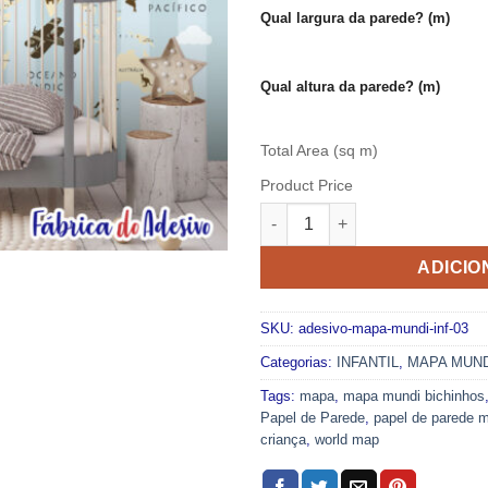
Qual largura da parede? (m)
Qual altura da parede? (m)
Total Area (sq m)
Product Price
Papel de parede adesivo laváv
ADICIO
SKU:
adesivo-mapa-mundi-inf-03
Categorias:
INFANTIL
,
MAPA MUND
Tags:
mapa
,
mapa mundi bichinhos
Papel de Parede
,
papel de parede 
criança
,
world map