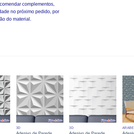
 encomendar complementos,
idade no próximo pedido, por
ão do material.
3D
3D
ARAB
Adesivo de Parede
Adesivo de Parede
Adesi