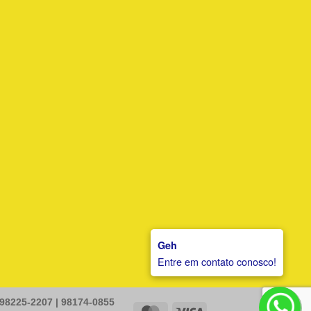
Geh
Entre em contato conosco!
 98225-2207 | 98174-0855
MasterCard
Visa