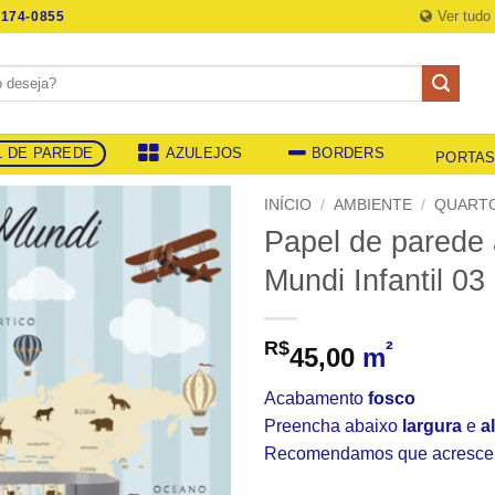
Ver tudo
174-0855
L DE PAREDE
AZULEJOS
BORDERS
PORTA
INÍCIO
/
AMBIENTE
/
QUARTO
Papel de parede 
Mundi Infantil 03
R$
²
45,00
m
Acabamento
fosco
Preencha abaixo
largura
e
a
Recomendamos que acrescent