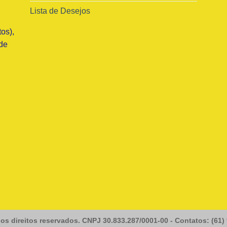
Lista de Desejos
os),
de
os direitos reservados. CNPJ 30.833.287/0001-00 - Contatos: (61)