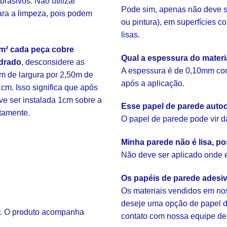
brasivos. Não utilizar
Pode sim, apenas não deve s
ara a limpeza, pois podem
ou pintura), em superfícies 
lisas.
m² cada peça cobre
Qual a espessura do mater
drado
, desconsidere as
A espessura é de 0,10mm com
m de largura por 2,50m de
após a aplicação.
cm. Isso significa que após
eve ser instalada 1cm sobre a
Esse papel de parede autoc
etamente.
O papel de parede pode vir d
Minha parede não é lisa, po
Não deve ser aplicado onde ex
Os papéis de parede adesi
Os materiais vendidos em nos
deseje uma opção de papel de
ar. O produto acompanha
contato com nossa equipe de