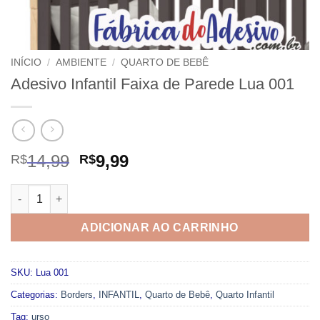
INÍCIO
/
AMBIENTE
/
QUARTO DE BEBÊ
Adesivo Infantil Faixa de Parede Lua 001
O
O
14,99
9,99
R$
R$
preço
preço
original
atual
Adesivo Infantil Faixa de Parede Lua 001 quantidade
era:
é:
R$14,99.
R$9,99.
ADICIONAR AO CARRINHO
SKU:
Lua 001
Categorias:
Borders
,
INFANTIL
,
Quarto de Bebê
,
Quarto Infantil
Tag:
urso