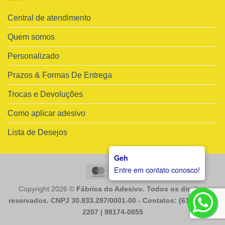
Central de atendimento
Quem somos
Personalizado
Prazos & Formas De Entrega
Trocas e Devoluções
Como aplicar adesivo
Lista de Desejos
Geh
Entre em contato conosco!
MasterCard
Visa
Copyright 2026 ©
Fábrica do Adesivo. Todos os direitos
reservados. CNPJ 30.833.287/0001-00 - Contatos: (61) 98225-
2207 | 98174-0855