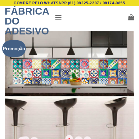
COMPRE PELO WHATSAPP (61) 98225-2207 / 98174-0855
Skip
FÁBRICA
to
DO
content
ADESIVO
Promoção