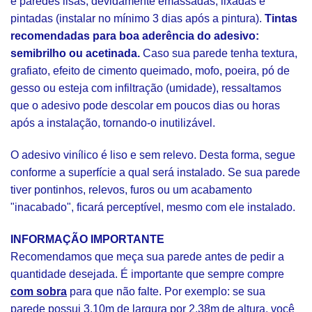
e paredes lisas, devidamente emassadas, lixadas e
pintadas (instalar no mínimo 3 dias após a pintura).
Tintas
recomendadas para boa aderência do adesivo:
semibrilho ou acetinada.
Caso sua parede tenha textura,
grafiato, efeito de cimento queimado, mofo, poeira, pó de
gesso ou esteja com infiltração (umidade), ressaltamos
que o adesivo pode descolar em poucos dias ou horas
após a instalação, tornando-o inutilizável.
O adesivo vinílico é liso e sem relevo. Desta forma, segue
conforme a superfície a qual será instalado. Se sua parede
tiver pontinhos, relevos, furos ou um acabamento
"inacabado", ficará perceptível, mesmo com ele instalado.
INFORMAÇÃO IMPORTANTE
Recomendamos que meça sua parede antes de pedir a
quantidade desejada. É importante que sempre compre
com sobra
para que não falte. Por exemplo: se sua
parede possui 3,10m de largura por 2,38m de altura, você