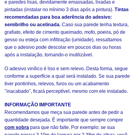
e paredes lisas, devidamente emassadas, lixadas e
pintadas (instalar no mínimo 3 dias após a pintura).
Tintas
recomendadas para boa aderência do adesivo:
semibrilho ou acetinada.
Caso sua parede tenha textura,
grafiato, efeito de cimento queimado, mofo, poeira, pó de
gesso ou esteja com infiltração (umidade), ressaltamos
que o adesivo pode descolar em poucos dias ou horas
após a instalação, tornando-o inutilizável.
O adesivo vinílico é liso e sem relevo. Desta forma, segue
conforme a superfície a qual será instalado. Se sua parede
tiver pontinhos, relevos, furos ou um acabamento
"inacabado", ficará perceptível, mesmo com ele instalado.
INFORMAÇÃO IMPORTANTE
Recomendamos que meça sua parede antes de pedir a
quantidade desejada. É importante que sempre compre
com sobra
para que não falte. Por exemplo: se sua
parede possui 3,10m de largura por 2,38m de altura, você