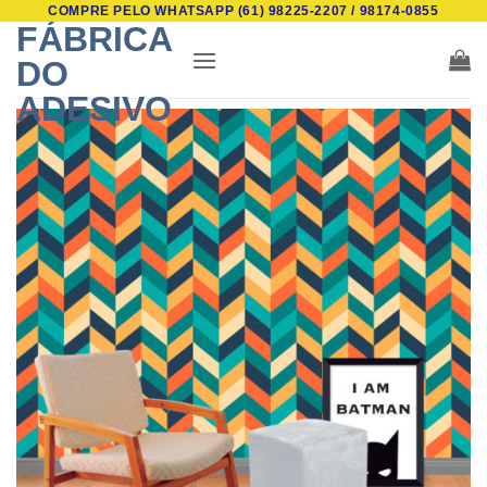
COMPRE PELO WHATSAPP (61) 98225-2207 / 98174-0855
Skip
FÁBRICA
to
DO
content
ADESIVO