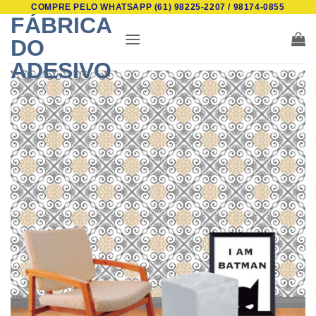
COMPRE PELO WHATSAPP (61) 98225-2207 / 98174-0855
Skip
FÁBRICA
to
DO
content
ADESIVO