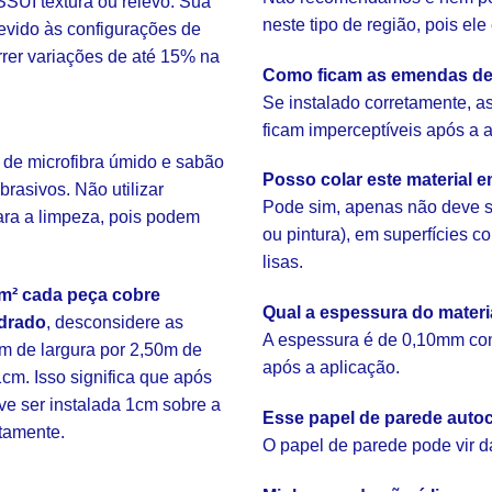
SUI textura ou relevo. Sua
neste tipo de região, pois el
evido às configurações de
rrer variações de até 15% na
Como ficam as emendas de
Se instalado corretamente, 
ficam imperceptíveis após a 
 de microfibra úmido e sabão
Posso colar este material 
brasivos. Não utilizar
Pode sim, apenas não deve s
ara a limpeza, pois podem
ou pintura), em superfícies 
lisas.
m² cada peça cobre
Qual a espessura do mater
drado
, desconsidere as
A espessura é de 0,10mm com
m de largura por 2,50m de
após a aplicação.
cm. Isso significa que após
eve ser instalada 1cm sobre a
Esse papel de parede autoc
etamente.
O papel de parede pode vir d