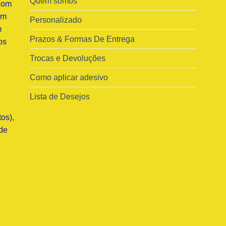
Quem somos
Com
am
Personalizado
m
Prazos & Formas De Entrega
os
Trocas e Devoluções
Como aplicar adesivo
Lista de Desejos
os),
de