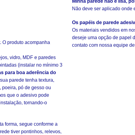
Minha parede não é lisa, po
Não deve ser aplicado onde ex
Os papéis de parede adesi
Os materiais vendidos em nos
deseje uma opção de papel de
ar. O produto acompanha
contato com nossa equipe de
ejos, vidro, MDF e paredes
intadas (instalar no mínimo 3
s para boa aderência do
ua parede tenha textura,
, poeira, pó de gesso ou
amos que o adesivo pode
instalação, tornando-o
sta forma, segue conforme a
rede tiver pontinhos, relevos,