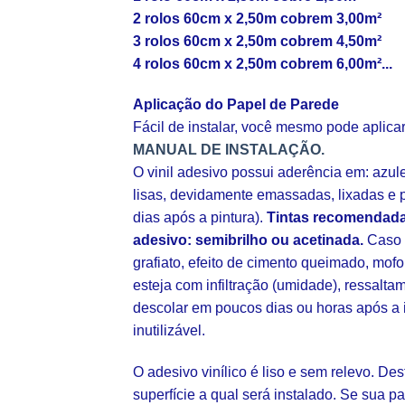
2 rolos 60cm x 2,50m cobrem 3,00m²
3 rolos 60cm x 2,50m cobrem 4,50m²
4 rolos 60cm x 2,50m cobrem 6,00m²...
Aplicação do Papel de Parede
Fácil de instalar, você mesmo pode aplic
MANUAL DE INSTALAÇÃO.
O vinil adesivo possui aderência em: azul
lisas, devidamente emassadas, lixadas e p
dias após a pintura).
Tintas recomendada
adesivo: semibrilho ou acetinada.
Caso s
grafiato, efeito de cimento queimado, mofo
esteja com infiltração (umidade), ressalt
descolar em poucos dias ou horas após a 
inutilizável.
O adesivo vinílico é liso e sem relevo. De
superfície a qual será instalado. Se sua pa