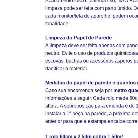
Acabamento fosco. Material liso, NÃO POS
limpeza pode ser feita com pano úmido. D
cada monitor/tela de aparelho, podem oco
tonalidade.
Limpeza do Papel de Parede
A limpeza deve ser feita apenas com pano
neutro. Evite o uso de produtos químicos/a
escovas, buchas ou acessórios ásperos p
danificar o material.
Medidas do papel de parede e quantos 
Caso sua encomenda seja por
metro qua
informações a seguir. Cada rolo mede 60c
altura. A sobreposição para emenda é de 1
instalar a 1ª peça na parede, a próxima d
anterior para que a estampa encaixe corr
1 rolo 60cm x 2,50m cobre 1,50m²