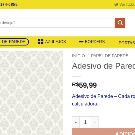
Ver tudo
174-0855
L DE PAREDE
AZULEJOS
BORDERS
PORTA
INÍCIO
/
PAPEL DE PAREDE
Adesivo de Pare
59,99
R$
Adesivo de Parede – Cada r
calculadora.
Adesivo de Parede 802 quanti
ADICIO