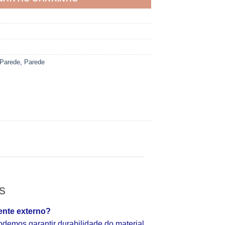
 Parede
,
Parede
s
ente externo?
emos garantir durabilidade do material