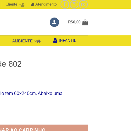
Cliente
Atendimento
R$
0,00
INFANTIL
AMBIENTE
S
de 802
olo tem 60x240cm. Abaixo uma
dade
NAR AO CARRINHO