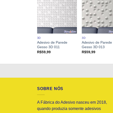
3D
3D
ivo Papel de
Adesivo de Parede
Adesivo de Parede
de 989
Gesso 3D 011
Gesso 3D 013
9,99
R$
59,99
R$
59,99
SOBRE NÓS
A Fábrica do Adesivo nasceu em 2018,
quando produzia somente adesivos