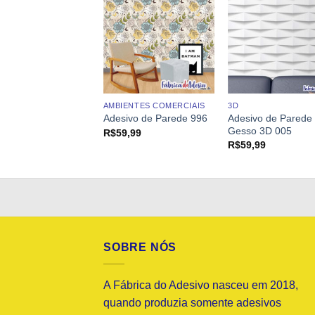
AMBIENTES COMERCIAIS
3D
ivo de Parede
Adesivo de Parede
Adesivo de Parede 996
o 3D 006
Gesso 3D 005
R$
59,99
9,99
R$
59,99
SOBRE NÓS
A Fábrica do Adesivo nasceu em 2018,
quando produzia somente adesivos