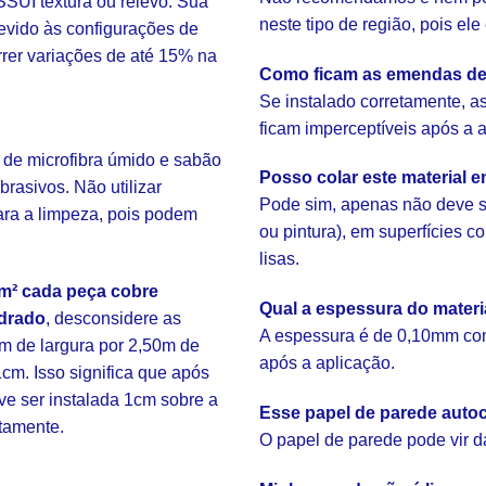
SUI textura ou relevo. Sua
neste tipo de região, pois el
evido às configurações de
rrer variações de até 15% na
Como ficam as emendas de
Se instalado corretamente, 
ficam imperceptíveis após a 
 de microfibra úmido e sabão
Posso colar este material 
brasivos. Não utilizar
Pode sim, apenas não deve s
ara a limpeza, pois podem
ou pintura), em superfícies 
lisas.
m² cada peça cobre
Qual a espessura do mater
drado
, desconsidere as
A espessura é de 0,10mm com
m de largura por 2,50m de
após a aplicação.
cm. Isso significa que após
eve ser instalada 1cm sobre a
Esse papel de parede autoc
etamente.
O papel de parede pode vir d