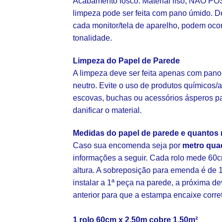
Acabamento fosco. Material liso, NÃO POS
limpeza pode ser feita com pano úmido. D
cada monitor/tela de aparelho, podem oco
tonalidade.
Limpeza do Papel de Parede
A limpeza deve ser feita apenas com pano
neutro. Evite o uso de produtos químicos/a
escovas, buchas ou acessórios ásperos p
danificar o material.
Medidas do papel de parede e quantos 
Caso sua encomenda seja por
metro qua
informações a seguir. Cada rolo mede 60c
altura. A sobreposição para emenda é de 1
instalar a 1ª peça na parede, a próxima d
anterior para que a estampa encaixe corr
1 rolo 60cm x 2,50m cobre 1,50m²