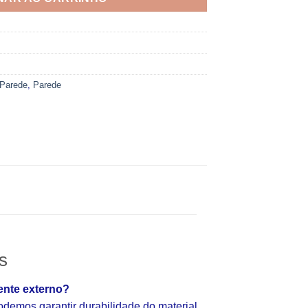
 Parede
,
Parede
s
ente externo?
emos garantir durabilidade do material