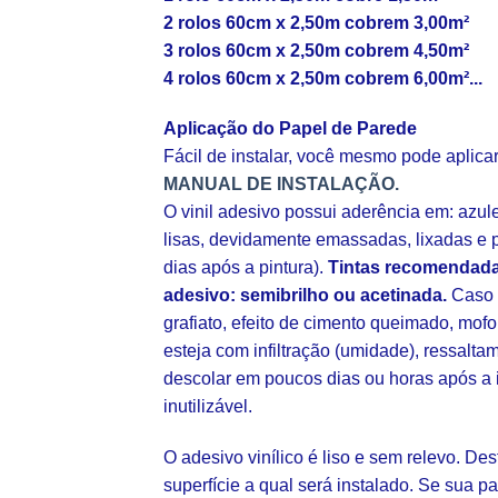
2 rolos 60cm x 2,50m cobrem 3,00m²
3 rolos 60cm x 2,50m cobrem 4,50m²
4 rolos 60cm x 2,50m cobrem 6,00m²...
Aplicação do Papel de Parede
Fácil de instalar, você mesmo pode aplic
MANUAL DE INSTALAÇÃO.
O vinil adesivo possui aderência em: azul
lisas, devidamente emassadas, lixadas e p
dias após a pintura).
Tintas recomendada
adesivo: semibrilho ou acetinada.
Caso s
grafiato, efeito de cimento queimado, mofo
esteja com infiltração (umidade), ressalt
descolar em poucos dias ou horas após a 
inutilizável.
O adesivo vinílico é liso e sem relevo. De
superfície a qual será instalado. Se sua pa