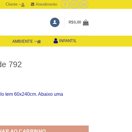
Cliente
Atendimento
R$
0,00
INFANTIL
AMBIENTE
S
de 792
olo tem 60x240cm. Abaixo uma
dade
NAR AO CARRINHO