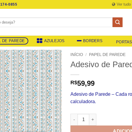
Ver tudo
174-0855
L DE PAREDE
AZULEJOS
BORDERS
PORTA
INÍCIO
/
PAPEL DE PAREDE
Adesivo de Pare
59,99
R$
Adesivo de Parede – Cada r
calculadora.
Adesivo de Parede 792 quanti
ADICIO