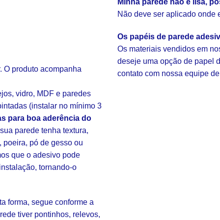
Minha parede não é lisa, po
Não deve ser aplicado onde ex
Os papéis de parede adesi
Os materiais vendidos em nos
deseje uma opção de papel de
ar. O produto acompanha
contato com nossa equipe de
ejos, vidro, MDF e paredes
intadas (instalar no mínimo 3
s para boa aderência do
ua parede tenha textura,
, poeira, pó de gesso ou
amos que o adesivo pode
instalação, tornando-o
sta forma, segue conforme a
rede tiver pontinhos, relevos,