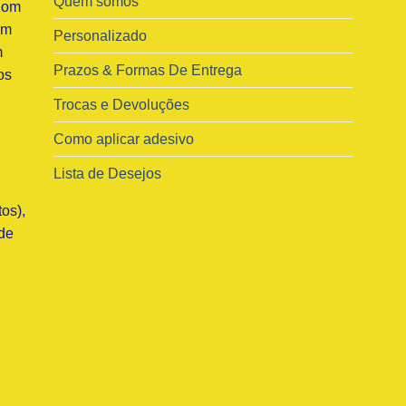
Quem somos
Com
am
Personalizado
m
Prazos & Formas De Entrega
os
Trocas e Devoluções
Como aplicar adesivo
Lista de Desejos
os),
de