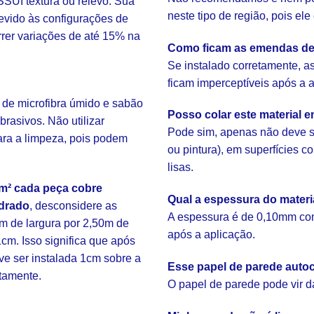
SUI textura ou relevo. Sua
neste tipo de região, pois el
evido às configurações de
rrer variações de até 15% na
Como ficam as emendas de
Se instalado corretamente, 
ficam imperceptíveis após a 
 de microfibra úmido e sabão
Posso colar este material 
brasivos. Não utilizar
Pode sim, apenas não deve s
ara a limpeza, pois podem
ou pintura), em superfícies 
lisas.
m² cada peça cobre
Qual a espessura do mater
drado
, desconsidere as
A espessura é de 0,10mm com
m de largura por 2,50m de
após a aplicação.
cm. Isso significa que após
eve ser instalada 1cm sobre a
Esse papel de parede autoc
etamente.
O papel de parede pode vir d