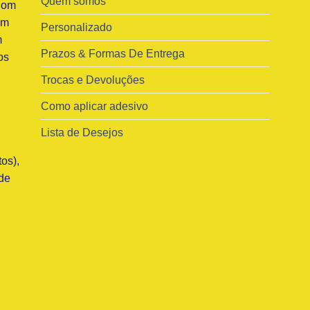
Quem somos
Com
am
Personalizado
m
Prazos & Formas De Entrega
os
Trocas e Devoluções
Como aplicar adesivo
Lista de Desejos
os),
de