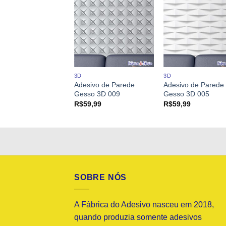
ENTES COMERCIAIS
3D
3D
Adesivo de Parede
Adesivo de Parede
ivo de Parede 995
Gesso 3D 009
Gesso 3D 005
9,99
R$
59,99
R$
59,99
SOBRE NÓS
A Fábrica do Adesivo nasceu em 2018,
quando produzia somente adesivos