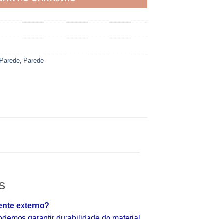
 Parede
,
Parede
s
ente externo?
emos garantir durabilidade do material