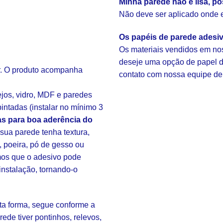
Minha parede não é lisa, po
Não deve ser aplicado onde ex
Os papéis de parede adesi
Os materiais vendidos em nos
deseje uma opção de papel de
ar. O produto acompanha
contato com nossa equipe de
ejos, vidro, MDF e paredes
intadas (instalar no mínimo 3
s para boa aderência do
ua parede tenha textura,
, poeira, pó de gesso ou
amos que o adesivo pode
instalação, tornando-o
sta forma, segue conforme a
rede tiver pontinhos, relevos,