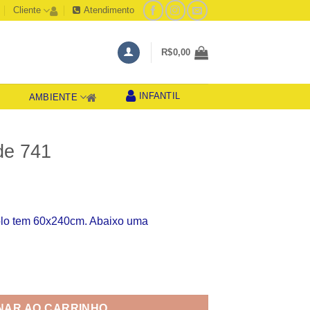
Cliente
Atendimento
R$
0,00
INFANTIL
AMBIENTE
S
de 741
olo tem 60x240cm. Abaixo uma
dade
NAR AO CARRINHO