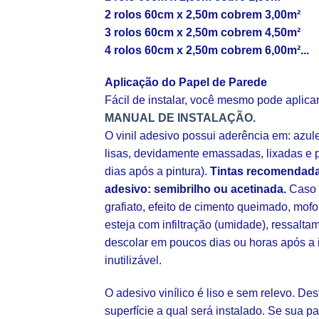
2 rolos 60cm x 2,50m cobrem 3,00m²
3 rolos 60cm x 2,50m cobrem 4,50m²
4 rolos 60cm x 2,50m cobrem 6,00m²...
Aplicação do Papel de Parede
Fácil de instalar, você mesmo pode aplic
MANUAL DE INSTALAÇÃO.
O vinil adesivo possui aderência em: azul
lisas, devidamente emassadas, lixadas e p
dias após a pintura).
Tintas recomendada
adesivo: semibrilho ou acetinada.
Caso s
grafiato, efeito de cimento queimado, mofo
esteja com infiltração (umidade), ressalt
descolar em poucos dias ou horas após a 
inutilizável.
O adesivo vinílico é liso e sem relevo. De
superfície a qual será instalado. Se sua pa