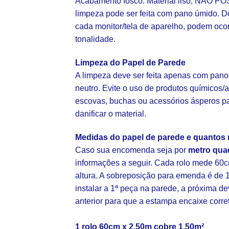
Acabamento fosco. Material liso, NÃO POS
limpeza pode ser feita com pano úmido. D
cada monitor/tela de aparelho, podem oco
tonalidade.
Limpeza do Papel de Parede
A limpeza deve ser feita apenas com pano
neutro. Evite o uso de produtos químicos/a
escovas, buchas ou acessórios ásperos p
danificar o material.
Medidas do papel de parede e quantos 
Caso sua encomenda seja por
metro qua
informações a seguir. Cada rolo mede 60c
altura. A sobreposição para emenda é de 1
instalar a 1ª peça na parede, a próxima d
anterior para que a estampa encaixe corr
1 rolo 60cm x 2,50m cobre 1,50m²