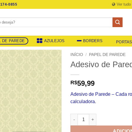
Ver tudo
174-0855
L DE PAREDE
AZULEJOS
BORDERS
PORTA
INÍCIO
/
PAPEL DE PAREDE
Adesivo de Pare
59,99
R$
Adesivo de Parede – Cada r
calculadora.
Adesivo de Parede 741 quanti
ADICIO