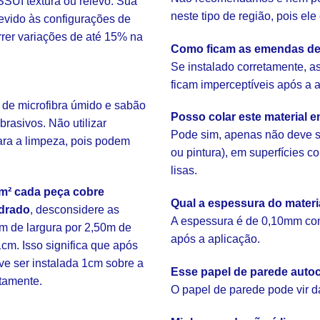
SUI textura ou relevo. Sua
neste tipo de região, pois el
evido às configurações de
rrer variações de até 15% na
Como ficam as emendas de
Se instalado corretamente, 
ficam imperceptíveis após a 
 de microfibra úmido e sabão
Posso colar este material 
brasivos. Não utilizar
Pode sim, apenas não deve s
ara a limpeza, pois podem
ou pintura), em superfícies 
lisas.
m² cada peça cobre
Qual a espessura do mater
drado
, desconsidere as
A espessura é de 0,10mm com
m de largura por 2,50m de
após a aplicação.
cm. Isso significa que após
eve ser instalada 1cm sobre a
Esse papel de parede autoc
etamente.
O papel de parede pode vir d