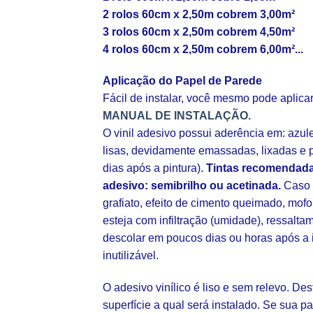
2 rolos 60cm x 2,50m cobrem 3,00m²
3 rolos 60cm x 2,50m cobrem 4,50m²
4 rolos 60cm x 2,50m cobrem 6,00m²...
Aplicação do Papel de Parede
Fácil de instalar, você mesmo pode aplic
MANUAL DE INSTALAÇÃO.
O vinil adesivo possui aderência em: azul
lisas, devidamente emassadas, lixadas e p
dias após a pintura).
Tintas recomendada
adesivo: semibrilho ou acetinada.
Caso s
grafiato, efeito de cimento queimado, mofo
esteja com infiltração (umidade), ressalt
descolar em poucos dias ou horas após a 
inutilizável.
O adesivo vinílico é liso e sem relevo. De
superfície a qual será instalado. Se sua pa