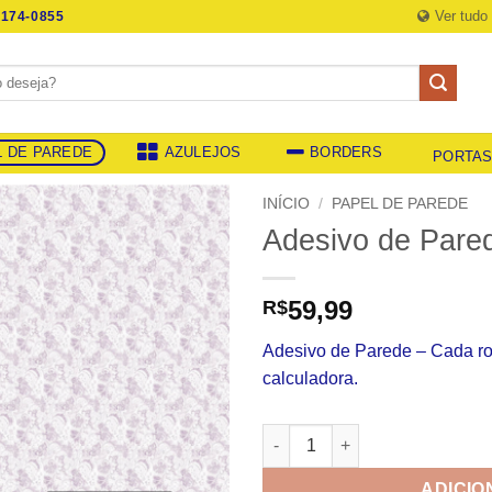
Ver tudo
174-0855
L DE PAREDE
AZULEJOS
BORDERS
PORTA
INÍCIO
/
PAPEL DE PAREDE
Adesivo de Pare
59,99
R$
Adesivo de Parede – Cada r
calculadora.
Adesivo de Parede 740 quanti
ADICIO