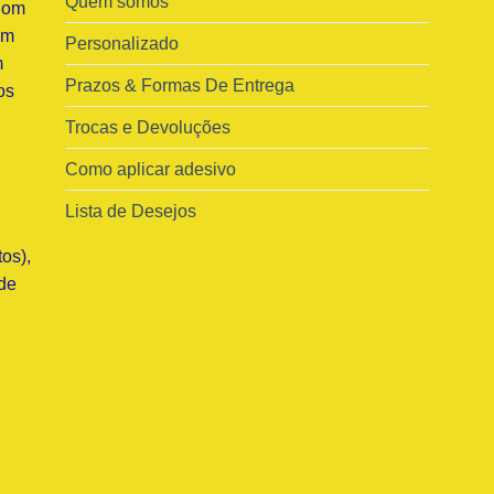
Quem somos
Com
am
Personalizado
m
Prazos & Formas De Entrega
os
Trocas e Devoluções
Como aplicar adesivo
Lista de Desejos
os),
de