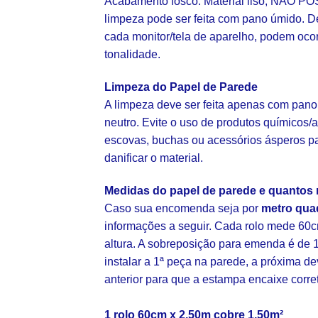
Acabamento fosco. Material liso, NÃO POS
limpeza pode ser feita com pano úmido. D
cada monitor/tela de aparelho, podem oco
tonalidade.
Limpeza do Papel de Parede
A limpeza deve ser feita apenas com pano
neutro. Evite o uso de produtos químicos/a
escovas, buchas ou acessórios ásperos p
danificar o material.
Medidas do papel de parede e quantos 
Caso sua encomenda seja por
metro qua
informações a seguir. Cada rolo mede 60c
altura. A sobreposição para emenda é de 1
instalar a 1ª peça na parede, a próxima d
anterior para que a estampa encaixe corr
1 rolo 60cm x 2,50m cobre 1,50m²