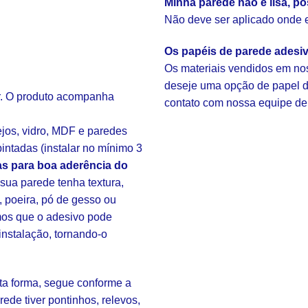
Minha parede não é lisa, po
Não deve ser aplicado onde ex
Os papéis de parede adesi
Os materiais vendidos em nos
deseje uma opção de papel de
ar. O produto acompanha
contato com nossa equipe de
ejos, vidro, MDF e paredes
intadas (instalar no mínimo 3
s para boa aderência do
ua parede tenha textura,
, poeira, pó de gesso ou
amos que o adesivo pode
instalação, tornando-o
sta forma, segue conforme a
rede tiver pontinhos, relevos,