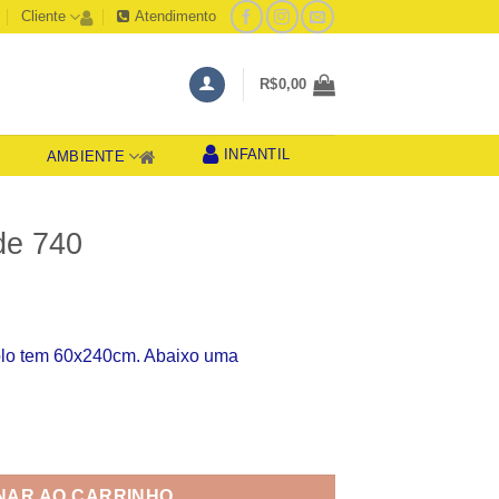
Cliente
Atendimento
R$
0,00
INFANTIL
AMBIENTE
S
de 740
olo tem 60x240cm. Abaixo uma
dade
NAR AO CARRINHO