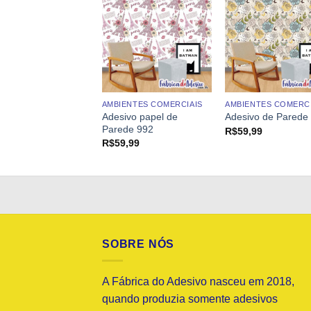
AMBIENTES COMERCIAIS
AMBIENTES COMERCI
ivo de Parede
Adesivo papel de
Adesivo de Parede
o 3D 014
Parede 992
R$
59,99
9,99
R$
59,99
SOBRE NÓS
A Fábrica do Adesivo nasceu em 2018,
quando produzia somente adesivos