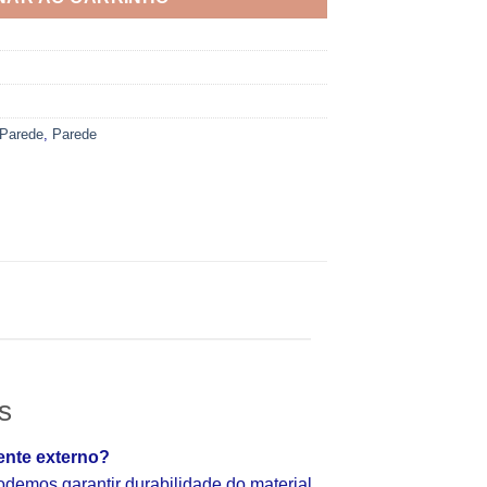
 Parede
,
Parede
s
ente externo?
emos garantir durabilidade do material