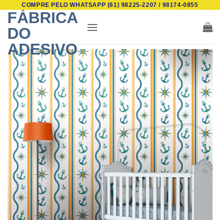
COMPRE PELO WHATSAPP (61) 98225-2207 / 98174-0855
Skip
FÁBRICA
to
DO
content
ADESIVO