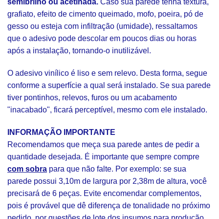
semibrilho ou acetinada.
Caso sua parede tenha textura,
grafiato, efeito de cimento queimado, mofo, poeira, pó de
gesso ou esteja com infiltração (umidade), ressaltamos
que o adesivo pode descolar em poucos dias ou horas
após a instalação, tornando-o inutilizável.
O adesivo vinílico é liso e sem relevo. Desta forma, segue
conforme a superfície a qual será instalado. Se sua parede
tiver pontinhos, relevos, furos ou um acabamento
"inacabado", ficará perceptível, mesmo com ele instalado.
INFORMAÇÃO IMPORTANTE
Recomendamos que meça sua parede antes de pedir a
quantidade desejada. É importante que sempre compre
com sobra
para que não falte. Por exemplo: se sua
parede possui 3,10m de largura por 2,38m de altura, você
precisará de 6 peças. Evite encomendar complementos,
pois é provável que dê diferença de tonalidade no próximo
pedido, por questões de lote dos insumos para produção