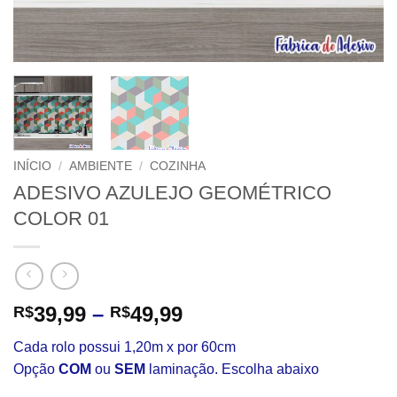
INÍCIO
/
AMBIENTE
/
COZINHA
ADESIVO AZULEJO GEOMÉTRICO
COLOR 01
Faixa
39,99
–
49,99
R$
R$
de
Cada rolo possui 1,20m x por 60cm
preço:
Opção
COM
ou
SEM
laminação. Escolha abaixo
R$39,99