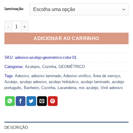
através
R$49,99
laminação
ADESIVO AZULEJO GEOMÉTRICO COLOR 01 quantidade
ADICIONAR AO CARRINHO
SKU:
adesivo-azulejo-geometrico-color-01
Categorias:
Azulejos
,
Cozinha
,
GEOMÉTRICO
Tags:
Adesivo
,
adesivo laminado
,
Adesivo vinílico
,
Área de serviço
,
Azulejo
,
azulejo adesivo
,
azulejo hidráulico
,
azulejo laminado
,
azulejo
português
,
Banheiro
,
Cozinha
,
Lavanderia
,
mix azulejo
,
Vinil adesivo
DESCRIÇÃO