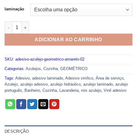
através
R$49,99
laminação
ADESIVO AZULEJO GEOMÉTRICO AMARELO 02 quantidade
ADICIONAR AO CARRINHO
SKU:
adesivo-azulejo-geometrico-amarelo-02
Categorias:
Azulejos
,
Cozinha
,
GEOMÉTRICO
Tags:
Adesivo
,
adesivo laminado
,
Adesivo vinílico
,
Área de serviço
,
Azulejo
,
azulejo adesivo
,
azulejo hidráulico
,
azulejo laminado
,
azulejo
português
,
Banheiro
,
Cozinha
,
Lavanderia
,
mix azulejo
,
Vinil adesivo
DESCRIÇÃO