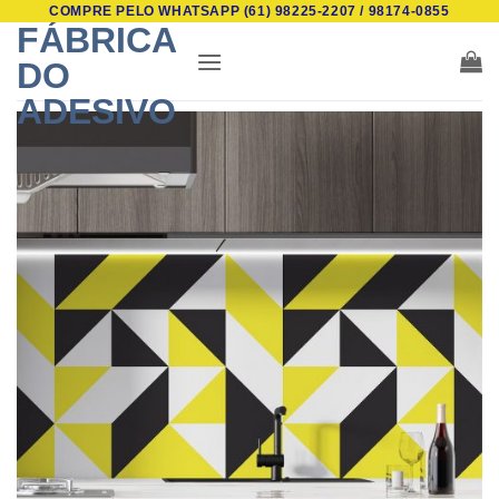
COMPRE PELO WHATSAPP (61) 98225-2207 / 98174-0855
Skip
FÁBRICA
to
DO
content
ADESIVO