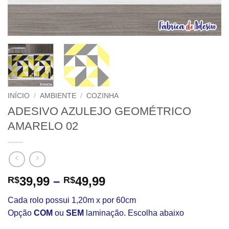
INÍCIO
/
AMBIENTE
/
COZINHA
ADESIVO AZULEJO GEOMÉTRICO
AMARELO 02
Faixa
39,99
–
49,99
R$
R$
de
Cada rolo possui 1,20m x por 60cm
preço:
Opção
COM
ou
SEM
laminação. Escolha abaixo
R$39,99