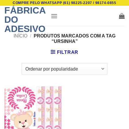
COMPRE PELO WHATSAPP (61) 98225-2207 / 98174-0855
Skip
FÁBRICA
to
DO
content
ADESIVO
INÍCIO
/
PRODUTOS MARCADOS COM A TAG
“URSINHA”
FILTRAR