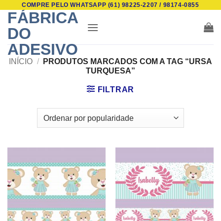
COMPRE PELO WHATSAPP (61) 98225-2207 / 98174-0855
Skip
FÁBRICA
to
DO
content
ADESIVO
INÍCIO
/
PRODUTOS MARCADOS COM A TAG “URSA
TURQUESA”
FILTRAR