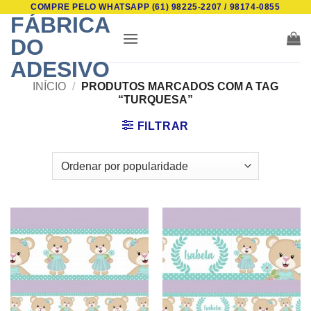
COMPRE PELO WHATSAPP (61) 98225-2207 / 98174-0855
Skip
FÁBRICA
to
DO
content
ADESIVO
INÍCIO
/
PRODUTOS MARCADOS COM A TAG
“TURQUESA”
FILTRAR