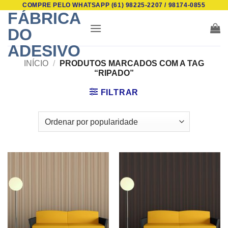
COMPRE PELO WHATSAPP (61) 98225-2207 / 98174-0855
Skip
FÁBRICA
to
DO
content
ADESIVO
INÍCIO
/
PRODUTOS MARCADOS COM A TAG
“RIPADO”
FILTRAR