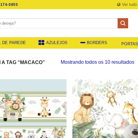
Ver tudo
174-0855
L DE PAREDE
AZULEJOS
BORDERS
PORTA
C
Mostrando todos os 10 resultados
A TAG “MACACO”
p
p