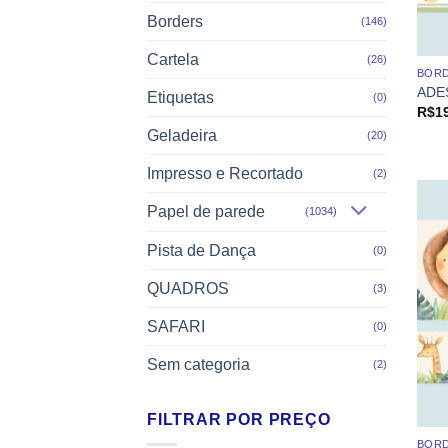
Borders
(146)
Cartela
(26)
BOR
ADE
Etiquetas
(0)
R$
1
Geladeira
(20)
Impresso e Recortado
(2)
Papel de parede
(1034)
Pista de Dança
(0)
QUADROS
(3)
SAFARI
(0)
Sem categoria
(2)
FILTRAR POR PREÇO
BOR