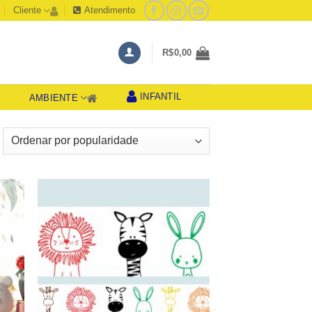
Cliente
Atendimento
R$
0,00
INFANTIL
AMBIENTE
S
lassificado
or
opularidade