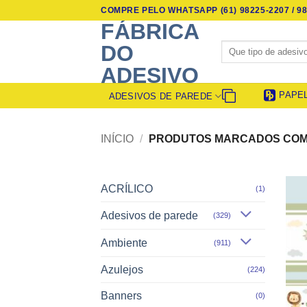
Skip
COMPRE PELO WHATSAPP (61) 98225-2207 / 98
to
FÁBRICA
content
Pesquisar
DO
por:
ADESIVO
PAPE
ADESIVOS DE PAREDE
INÍCIO
/
PRODUTOS MARCADOS COM 
ACRÍLICO
(1)
Adesivos de parede
(329)
Ambiente
(911)
Azulejos
(224)
Banners
(0)