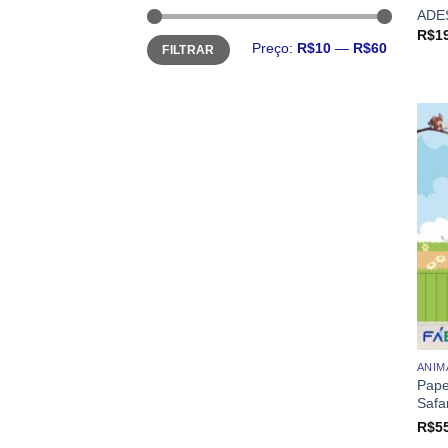
ADE
R$
1
Preço
Preço
Preço:
R$10
—
R$60
FILTRAR
mínimo
máximo
ANIM
Pape
Safar
R$
5