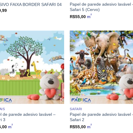
Papel de parede adesivo lavável 
SIVO FAIXA BORDER SAFARI 04
Safari 5 (Cervo)
9,99
²
R$
55,00
m
AIS
SAFARI
l de parede adesivo lavável –
Papel de parede adesivo lavável 
i 3
Safari 2
²
²
5,00
m
R$
55,00
m