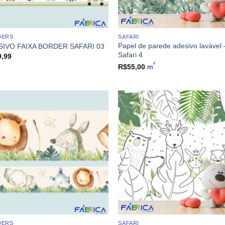
DERS
SAFARI
Papel de parede adesivo lavável 
SIVO FAIXA BORDER SAFARI 03
Safari 4
9,99
²
R$
55,00
m
DERS
SAFARI