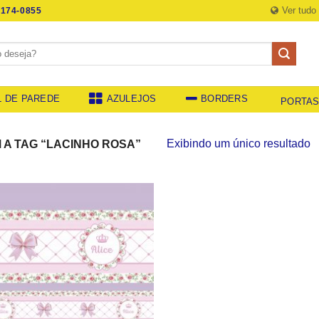
Ver tudo
174-0855
L DE PAREDE
AZULEJOS
BORDERS
PORTA
Exibindo um único resultado
A TAG “LACINHO ROSA”