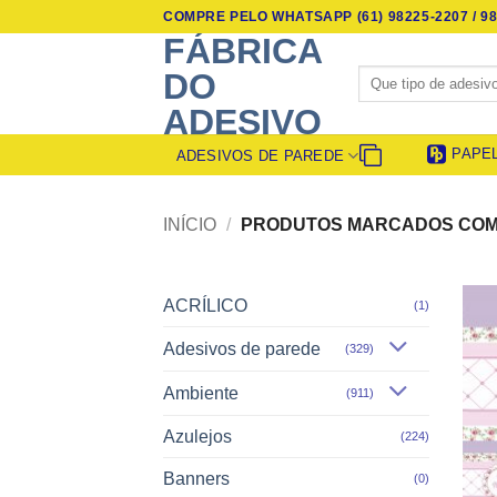
Skip
COMPRE PELO WHATSAPP (61) 98225-2207 / 98
to
FÁBRICA
content
Pesquisar
DO
por:
ADESIVO
PAPE
ADESIVOS DE PAREDE
INÍCIO
/
PRODUTOS MARCADOS COM 
ACRÍLICO
(1)
Adesivos de parede
(329)
Ambiente
(911)
Azulejos
(224)
Banners
(0)