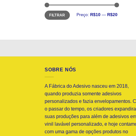
Preço
Preço
Preço:
R$10
—
R$20
FILTRAR
mínimo
máximo
SOBRE NÓS
A Fábrica do Adesivo nasceu em 2018,
quando produzia somente adesivos
personalizados e fazia envelopamentos. 
o passar do tempo, os criadores expandir
suas produções para além de adesivos e
vinil lavável personalizado, e hoje contam
com uma gama de opções produtos no