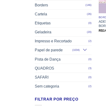
Borders
(146)
Cartela
(26)
BOR
ADE
Etiquetas
(0)
BOR
R$
1
Geladeira
(20)
Impresso e Recortado
(2)
Papel de parede
(1034)
Pista de Dança
(0)
QUADROS
(3)
SAFARI
(0)
Sem categoria
(2)
FILTRAR POR PREÇO