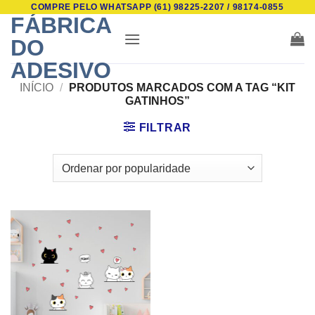
COMPRE PELO WHATSAPP (61) 98225-2207 / 98174-0855
Skip
FÁBRICA
to
DO
content
ADESIVO
INÍCIO
/
PRODUTOS MARCADOS COM A TAG “KIT
GATINHOS”
FILTRAR