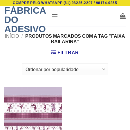
COMPRE PELO WHATSAPP (61) 98225-2207 / 98174-0855
Skip
FÁBRICA
to
DO
content
ADESIVO
INÍCIO
/
PRODUTOS MARCADOS COM A TAG “FAIXA
BAILARINA”
FILTRAR