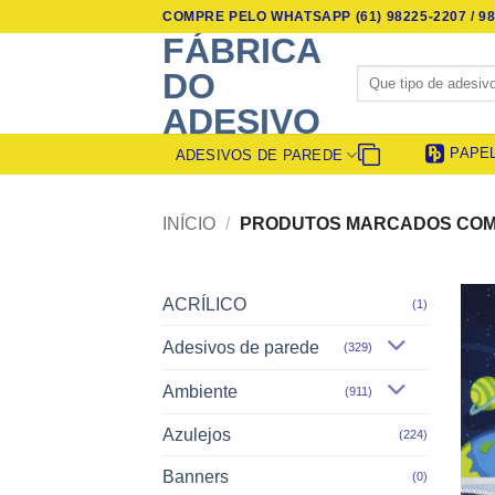
Skip
COMPRE PELO WHATSAPP (61) 98225-2207 / 98
to
FÁBRICA
content
Pesquisar
DO
por:
ADESIVO
PAPE
ADESIVOS DE PAREDE
INÍCIO
/
PRODUTOS MARCADOS COM 
ACRÍLICO
(1)
Adesivos de parede
(329)
Ambiente
(911)
Azulejos
(224)
Banners
(0)