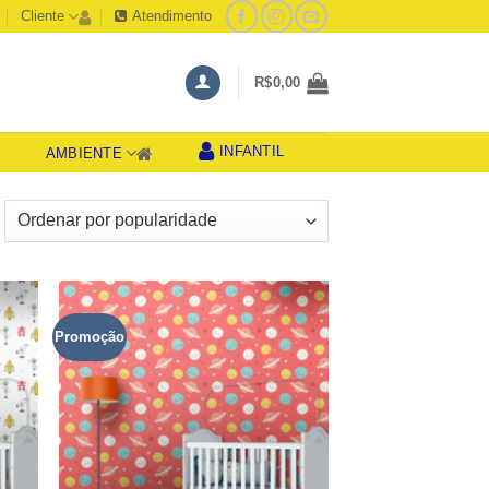
Cliente
Atendimento
R$
0,00
INFANTIL
AMBIENTE
S
lassificado
or
opularidade
Promoção