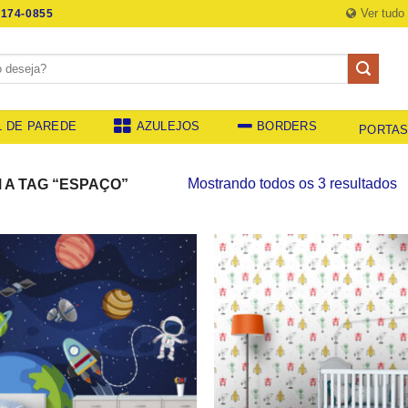
Ver tudo
174-0855
L DE PAREDE
AZULEJOS
BORDERS
PORTA
C
Mostrando todos os 3 resultados
A TAG “ESPAÇO”
p
p