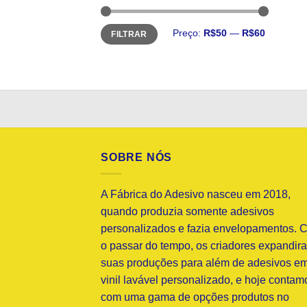
Preço
Preço
Preço:
R$50
—
R$60
FILTRAR
mínimo
máximo
SOBRE NÓS
A Fábrica do Adesivo nasceu em 2018,
quando produzia somente adesivos
personalizados e fazia envelopamentos. 
o passar do tempo, os criadores expandir
suas produções para além de adesivos e
vinil lavável personalizado, e hoje contam
com uma gama de opções produtos no