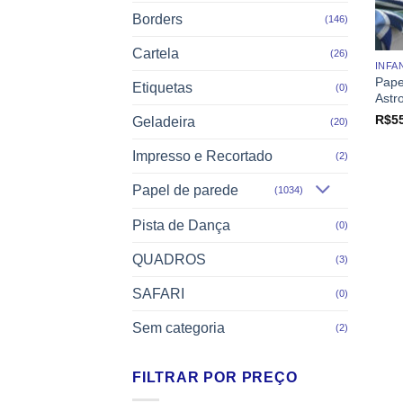
Borders
(146)
Cartela
(26)
INFA
Pape
Etiquetas
(0)
Astr
R$
5
Geladeira
(20)
Impresso e Recortado
(2)
Papel de parede
(1034)
Pista de Dança
(0)
QUADROS
(3)
SAFARI
(0)
Sem categoria
(2)
FILTRAR POR PREÇO