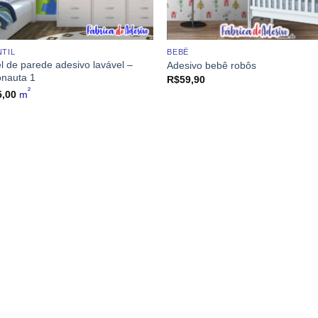
NTIL
BEBÊ
l de parede adesivo lavável –
Adesivo bebê robôs
onauta 1
R$
59,90
²
5,00
m