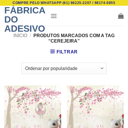
COMPRE PELO WHATSAPP (61) 98225-2207 / 98174-0855
Skip
FÁBRICA
to
DO
content
ADESIVO
INÍCIO
/
PRODUTOS MARCADOS COM A TAG
“CEREJEIRA”
FILTRAR