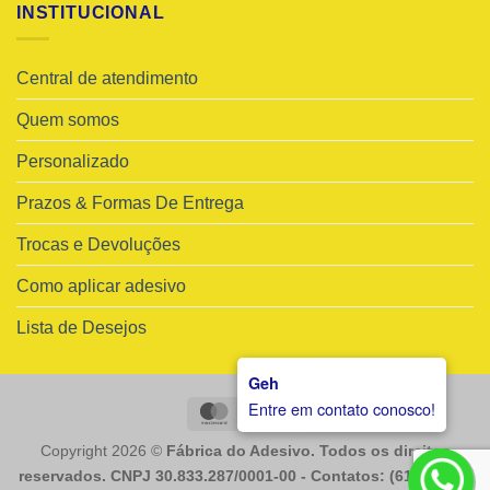
INSTITUCIONAL
Central de atendimento
Quem somos
Personalizado
Prazos & Formas De Entrega
Trocas e Devoluções
Como aplicar adesivo
Lista de Desejos
Geh
Entre em contato conosco!
MasterCard
Visa
Copyright 2026 ©
Fábrica do Adesivo. Todos os direitos
reservados. CNPJ 30.833.287/0001-00 - Contatos: (61) 98225-