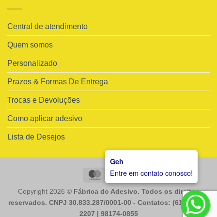
Central de atendimento
Quem somos
Personalizado
Prazos & Formas De Entrega
Trocas e Devoluções
Como aplicar adesivo
Lista de Desejos
Geh
Entre em contato conosco!
MasterCard
Visa
Copyright 2026 ©
Fábrica do Adesivo. Todos os direitos
reservados. CNPJ 30.833.287/0001-00 - Contatos: (61) 98225-
2207 | 98174-0855