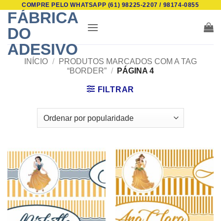
COMPRE PELO WHATSAPP (61) 98225-2207 / 98174-0855
Skip
FÁBRICA
to
DO
content
ADESIVO
INÍCIO
/
PRODUTOS MARCADOS COM A TAG
“BORDER”
/
PÁGINA 4
FILTRAR