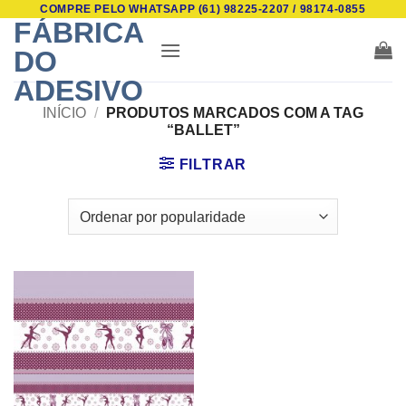
COMPRE PELO WHATSAPP (61) 98225-2207 / 98174-0855
Skip
FÁBRICA
to
DO
content
ADESIVO
INÍCIO
/
PRODUTOS MARCADOS COM A TAG
“BALLET”
FILTRAR