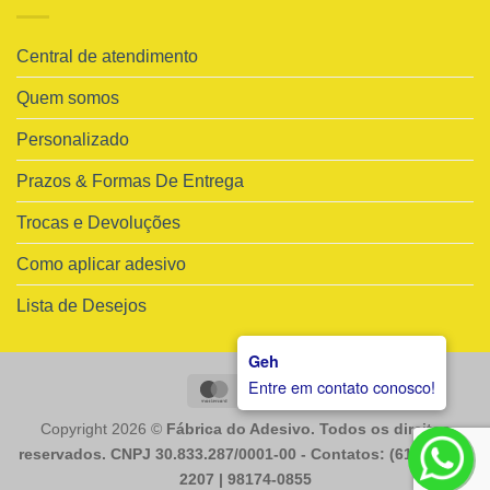
Central de atendimento
Quem somos
Personalizado
Prazos & Formas De Entrega
Trocas e Devoluções
Como aplicar adesivo
Lista de Desejos
Geh
Entre em contato conosco!
MasterCard
Visa
Copyright 2026 ©
Fábrica do Adesivo. Todos os direitos
reservados. CNPJ 30.833.287/0001-00 - Contatos: (61) 98225-
2207 | 98174-0855