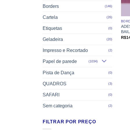
Borders
(146)
Cartela
(26)
BOR
ADE
Etiquetas
(0)
BAI
R$
1
Geladeira
(20)
Impresso e Recortado
(2)
Papel de parede
(1034)
Pista de Dança
(0)
QUADROS
(3)
SAFARI
(0)
Sem categoria
(2)
FILTRAR POR PREÇO