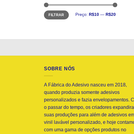
Preço
Preço
Preço:
R$10
—
R$20
FILTRAR
mínimo
máximo
SOBRE NÓS
A Fábrica do Adesivo nasceu em 2018,
quando produzia somente adesivos
personalizados e fazia envelopamentos. 
o passar do tempo, os criadores expandir
suas produções para além de adesivos e
vinil lavável personalizado, e hoje contam
com uma gama de opções produtos no