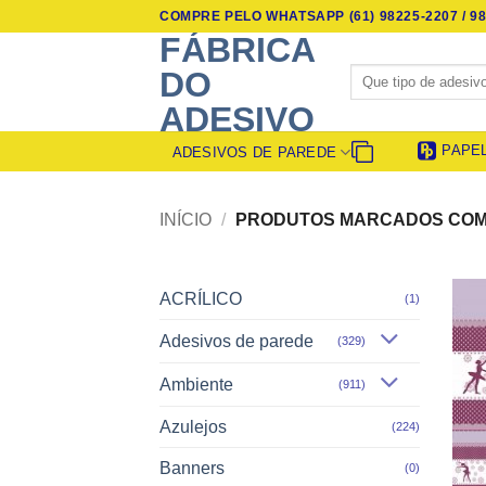
Skip
COMPRE PELO WHATSAPP (61) 98225-2207 / 98
to
FÁBRICA
content
Pesquisar
DO
por:
ADESIVO
PAPE
ADESIVOS DE PAREDE
INÍCIO
/
PRODUTOS MARCADOS COM 
ACRÍLICO
(1)
Adesivos de parede
(329)
Ambiente
(911)
Azulejos
(224)
Banners
(0)