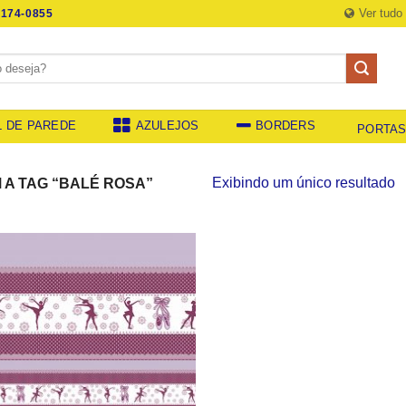
Ver tudo
174-0855
L DE PAREDE
AZULEJOS
BORDERS
PORTA
Exibindo um único resultado
A TAG “BALÉ ROSA”