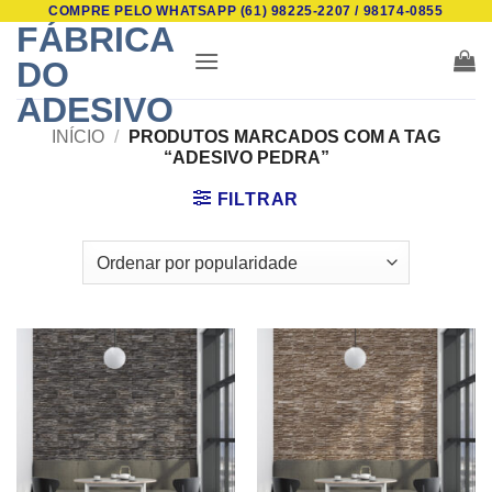
COMPRE PELO WHATSAPP (61) 98225-2207 / 98174-0855
Skip
FÁBRICA
to
DO
content
ADESIVO
INÍCIO
/
PRODUTOS MARCADOS COM A TAG
“ADESIVO PEDRA”
FILTRAR