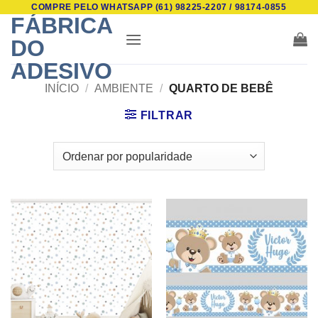
COMPRE PELO WHATSAPP (61) 98225-2207 / 98174-0855
Skip
FÁBRICA
to
DO
content
ADESIVO
INÍCIO
/
AMBIENTE
/
QUARTO DE BEBÊ
FILTRAR